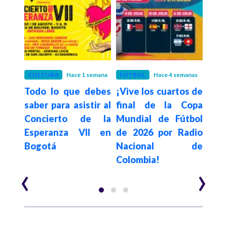
es
CULTURA
Hace 1 semana
FÚTBOL
Hace 4 semanas
OPI
deró
Todo lo que debes
¡Vive los cuartos de
Co
n en
saber para asistir al
final de la Copa
hist
 del
Concierto de la
Mundial de Fútbol
fall
os
Esperanza VII en
de 2026 por Radio
Bogotá
Nacional de
Colombia!
‹
›