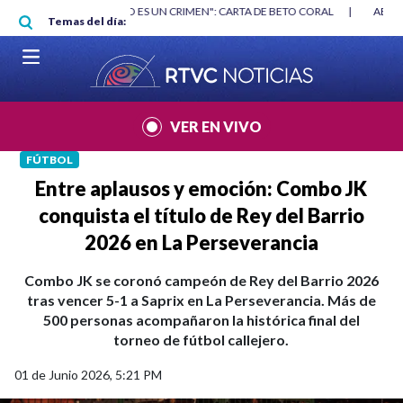
Pasar al contenido principal
RGAN
|
"HABLAR NO ES UN CRIMEN": CARTA DE BETO CORAL
|
ABELAR
Temas del día:
VER EN VIVO
FÚTBOL
Entre aplausos y emoción: Combo JK
conquista el título de Rey del Barrio
2026 en La Perseverancia
Combo JK se coronó campeón de Rey del Barrio 2026
tras vencer 5-1 a Saprix en La Perseverancia. Más de
500 personas acompañaron la histórica final del
torneo de fútbol callejero.
01 de Junio 2026, 5:21 PM