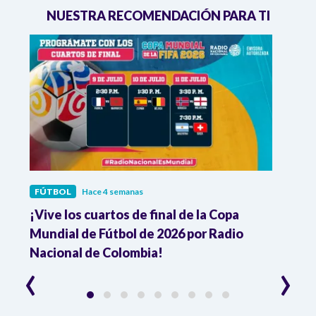
NUESTRA RECOMENDACIÓN PARA TI
FÚTBOL
Hace 4 semanas
FÚTB
¡Vive los cuartos de final de la Copa
Colo
Mundial de Fútbol de 2026 por Radio
cuart
Nacional de Colombia!
trav
‹
›