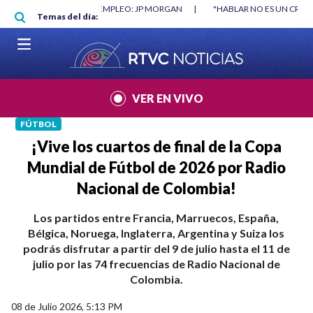
Pasar al contenido principal
RGAN
|
"HABLAR NO ES UN CRIMEN": CARTA DE BETO CORAL
|
ABELAR
Temas del día:
VER EN VIVO
FÚTBOL
¡Vive los cuartos de final de la Copa
Mundial de Fútbol de 2026 por Radio
Nacional de Colombia!
Los partidos entre Francia, Marruecos, España,
Bélgica, Noruega, Inglaterra, Argentina y Suiza los
podrás disfrutar a partir del 9 de julio hasta el 11 de
julio por las 74 frecuencias de Radio Nacional de
Colombia.
08 de Julio 2026, 5:13 PM