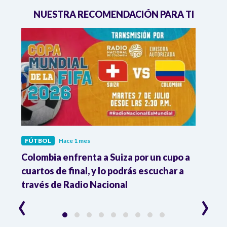
NUESTRA RECOMENDACIÓN PARA TI
FÚTBOL
Hace 1 mes
FÚTB
Colombia enfrenta a Suiza por un cupo a
Radi
cuartos de final, y lo podrás escuchar a
emoci
través de Radio Nacional
Mundi
‹
›