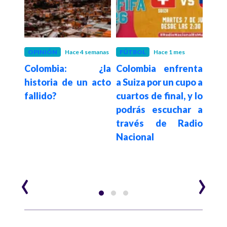
OPINIÓN
Hace 4 semanas
FÚTBOL
Hace 1 mes
FÚT
Colombia: ¿la
Colombia enfrenta
Rad
tico
historia de un acto
a Suiza por un cupo a
Colo
esgo
fallido?
cuartos de final, y lo
la 
del
podrás escuchar a
octa
 por
través de Radio
Mund
emo,
Nacional
2026
U
‹
›