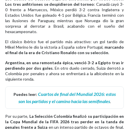
Los tres anfitriones se despidieron del torneo
: Canadá cayó 3-
0 frente a Marruecos, México perdió 3-2 contra Inglaterra y
Estados Unidos fue goleado 4-1 por Bélgica. Francia terminó con
las ilusiones de Paraguay, mientras que Noruega dio la gran
sorpresa al derrotar a Brasil, acabando con el sueño del
hexacampeonato.
El clásico ibérico fue el partido más atractivo: un gol tardío de
Mikel Merino le dio la victoria a España sobre Portugal,
marcando
el final de la era de Cristiano Ronaldo con su selección
.
Argentina, en una remontada épica, venció 3-2 a Egipto tras ir
perdiendo por dos goles
. En otro duelo cerrado, Suiza derrotó a
Colombia por penales y ahora se enfrentará a la albiceleste en la
siguiente ronda.
Cuartos de final del Mundial 2026: estos
Puedes leer:
son los partidos y el camino hacia las semifinales
.
Por su parte,
La Selección Colombia finalizó su participación en
la Copa Mundial de la FIFA 2026 tras perder en la tanda de
penales frente a Suiza
en un intenso partido de octavos de final.