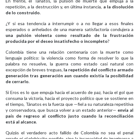
En frente, el Tánatos, la pulsión de muerte que empuja a la
repetición, a la destrucción y, en última instancia,
a la disolución
de lo construido
.
¿Y si esa tendencia a interrumpir o a no llegar a esos finales
esperados o anhelados de una manera satisfactoria condujera a
una pulsión violenta como resultado de la frustración
producida por el deseo insatisfecho o incompleto
?
Colombia tiene una relación centenaria con la muerte como
lenguaje político: la violencia como forma de resolver lo que la
palabra no resuelve, la guerra como estado casi natural con
excepción de breves treguas,
la repetición del conflicto armado
generación tras generación aun cuando existía la posibilidad
de cerrarlo
.
Si Eros es lo que empuja hacia el acuerdo de paz, hacia el gol que
consuma la victoria, hacia el proyecto político que se sostiene en
el tiempo, Tánatos es la fuerza que —fiel a su naturaleza repetitiva
y conservadora, que busca volver a un estado anterior—
envía al
país de regreso al conflicto justo cuando la reconciliación
está al alcance
.
Quizás el verdadero acto fallido de Colombia no sea el penal
errado ni el plebiscito perdido, sino la incapacidad de imaginarse a