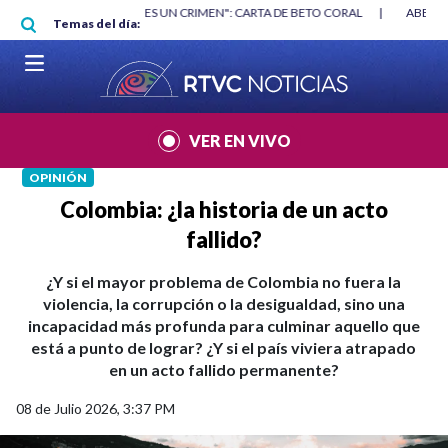
Pasar al contenido principal
RGAN
|
"HABLAR NO ES UN CRIMEN": CARTA DE BETO CORAL
|
ABELAR
Temas del día:
VER EN VIVO
OPINIÓN
Colombia: ¿la historia de un acto
fallido?
¿Y si el mayor problema de Colombia no fuera la
violencia, la corrupción o la desigualdad, sino una
incapacidad más profunda para culminar aquello que
está a punto de lograr? ¿Y si el país viviera atrapado
en un acto fallido permanente?
08 de Julio 2026, 3:37 PM