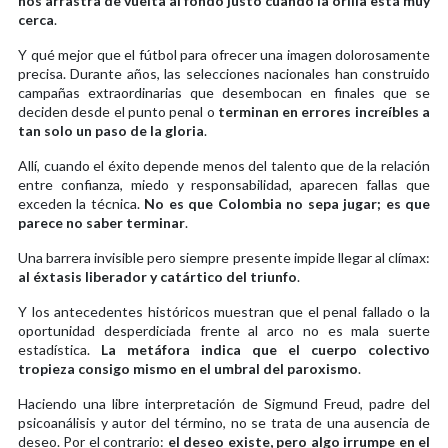
nos arrastra de vuelta al fondo justo cuando la orilla está muy
cerca
.
Y qué mejor que el fútbol para ofrecer una imagen dolorosamente
precisa. Durante años, las selecciones nacionales han construido
campañas extraordinarias que desembocan en finales que se
deciden desde el punto penal o
terminan en errores increíbles a
tan solo un paso de la gloria
.
Allí, cuando el éxito depende menos del talento que de la relación
entre confianza, miedo y responsabilidad, aparecen fallas que
exceden la técnica.
No es que Colombia no sepa jugar; es que
parece no saber terminar
.
Una barrera invisible pero siempre presente impide llegar al clímax:
al éxtasis liberador y catártico del triunfo
.
Y los antecedentes históricos muestran que el penal fallado o la
oportunidad desperdiciada frente al arco no es mala suerte
estadística.
La metáfora indica que el cuerpo colectivo
tropieza consigo mismo en el umbral del paroxismo
.
Haciendo una libre interpretación de Sigmund Freud, padre del
psicoanálisis y autor del término, no se trata de una ausencia de
deseo. Por el contrario:
el deseo existe, pero algo irrumpe en el