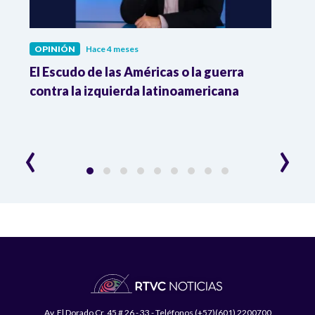
OPINIÓN
Hace 4 meses
OPIN
á
El Escudo de las Américas o la guerra
El em
contra la izquierda latinoamericana
exte
Irán
‹
›
Av. El Dorado Cr. 45 # 26 - 33 - Teléfonos (+57)(601) 2200700