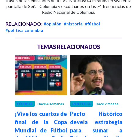
través de las emisiones de RTVC Noticias: 📺 míranos en vivo en la
pantalla de Señal Colombia y escúchanos en las 74 frecuencias de
Radio Nacional de Colombia.
RELACIONADO:
#opinión
#historia
#fútbol
#politica colombia
TEMAS RELACIONADOS
ses
FÚTBOL
Hace 4 semanas
POLÍTICA
Hace 2 meses
POLÍ
, el
¡Vive los cuartos de
Pacto Histórico
Proc
zcla
final de la Copa
devela estrategia
sus
tura
Mundial de Fútbol
para sumar a
carg