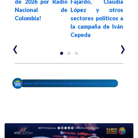
mbia
de 2026 por Radio
Fajardo, Claudia
de l
Nacional de
López y otros
Car
Colombia!
sectores políticos a
emba
la campaña de Iván
Alfr
Cepeda
‹
›
Sigue a RTVC Noticias en Google News y mantente conectado