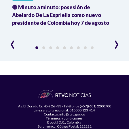
🔴 Minuto a minuto: posesión de
Gabin
Abelardo De La Espriella como nuevo
qued
presidente de Colombia hoy 7 de agosto
mini
‹
›
Av. El Dorado Cr. 45 # 26 - 33 - Teléfonos (+57)(601) 2200700
Línea gratuita nacional: 018000 123 414
Contacto: info@rtvc.gov.co
Términos y condiciones
Bogotá D.C., Colombia
Suramérica, Código Postal: 111321