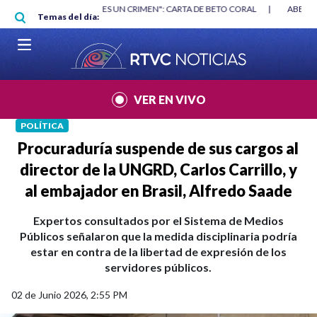
Pasar al contenido principal
RGAN
|
"HABLAR NO ES UN CRIMEN": CARTA DE BETO CORAL
|
ABELAR
Temas del día:
VER EN VIVO
POLÍTICA
Procuraduría suspende de sus cargos al
director de la UNGRD, Carlos Carrillo, y
al embajador en Brasil, Alfredo Saade
Expertos consultados por el Sistema de Medios
Públicos señalaron que la medida disciplinaria podría
estar en contra de la libertad de expresión de los
servidores públicos.
02 de Junio 2026, 2:55 PM