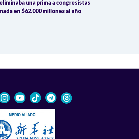
eliminaba una prima a congresistas
MinVivienda 
mada en $62.000 millones al año
corrupción si
mil millones