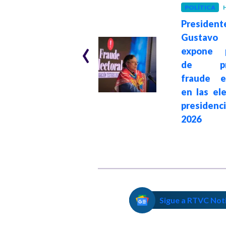
POLÍTICA
H
GOBIERNO
Hace 1 mes
President
“El empalme será
‹
Gustavo
ante el pueblo”:
expone p
presidente Petro
de pre
afirmó que
fraude el
entregará el
en las el
mandato el 7 de
presidenc
agosto de 2026
2026
Sigue a RTVC Not