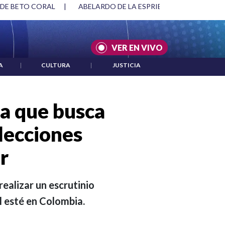
SPRIELLA Y DMG
|
ACUERDOS ENTRE ESTADOS UNIDOS E IRÁ
VER EN VIVO
A
|
CULTURA
|
JUSTICIA
la que busca
lecciones
r
realizar un escrutinio
l esté en Colombia.