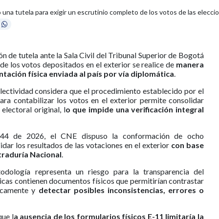
na tutela para exigir un escrutinio completo de los votos de las eleccion
n de tutela ante la Sala Civil del Tribunal Superior de Bogotá
 de los votos depositados en el exterior se realice de
manera
ación física enviada al país por vía diplomática
.
olectividad considera que el procedimiento establecido por el
ra contabilizar los votos en el exterior permite consolidar
electoral original, l
o que impide una verificación integral
544 de 2026, el CNE dispuso la conformación de ocho
ar los resultados de las votaciones en el exterior
con base
straduría Nacional
.
odología representa un riesgo para la transparencia del
áticas contienen documentos físicos que permitirían contrastar
nicamente y
detectar posibles inconsistencias, errores o
que l
a ausencia de los formularios físicos E-11 limitaría la