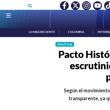
Pasar al contenido principal
O MÍNIMO NO DESTRUYÓ EMPLEO: JP MORGAN
|
"HABLAR NO
Navegación principal
LO MÁS RECIENTE
|
COLOMBIA
|
INTERN
POLÍTICA
Pacto Histó
escrutin
Según el movimiento p
transparente, ya q