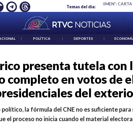
 ES UN CRIMEN": CARTA DE BETO CORAL
|
ABELARDO DE LA E
Temas del día:
ACIONAL
|
POLÍTICA
|
DEPORTES
|
ECONOMÍ
rico presenta tutela con 
io completo en votos de e
presidenciales del exterio
olítico, la fórmula del CNE no es suficiente para 
ue el proceso no inicia cuando el material electora