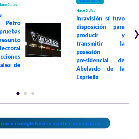
INRAVISIÓN
ace 2 días
Hace 2 días
e
Inravisión sí tuvo
 Petro
disposición para
ruebas
producir y
sunto
transmitir la
ectoral
posesión
ecciones
presidencial de
iales de
Abelardo de la
Espriella
icias en Google News y mantente conectado