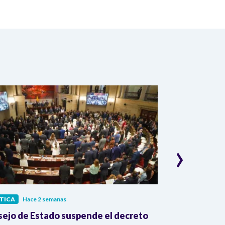
›
TICA
Hace 2 semanas
POLÍTICA
Hace
ejo de Estado suspende el decreto
Jaime Andrés 