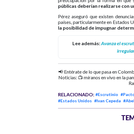
preocupación por la forma en que 
públicas deberían realizarse con un
Pérez aseguró que existen denuncias
países, particularmente en Estados U
la posibilidad de impugnar determ
Lee además:
Avanza el escrut
irregula
📢 Entérate de lo que pasa en Colomb
Noticias: 📺 míranos en vivo en la pa
Ra
RELACIONADO:
#Escrutinio
#Pacto
#Estados Unidos
#Ivan Cepeda
#Abel
TEM