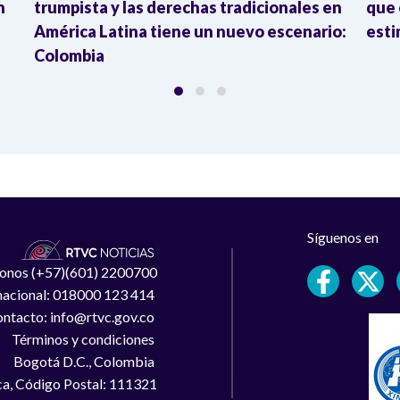
n
trumpista y las derechas tradicionales en
que 
América Latina tiene un nuevo escenario:
esti
Colombia
Síguenos en
léfonos (+57)(601) 2200700
 nacional: 018000 123 414
ntacto: info@rtvc.gov.co
Términos y condiciones
Bogotá D.C., Colombia
a, Código Postal: 111321