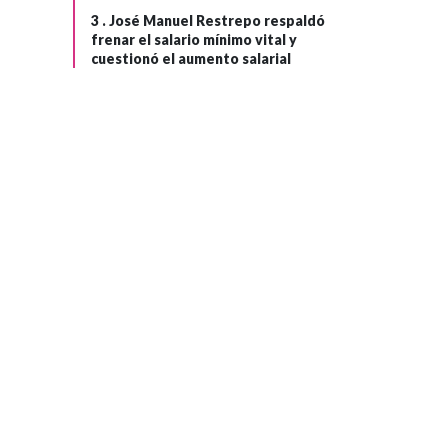
3 .
José Manuel Restrepo respaldó
Hace 2 semanas
frenar el salario mínimo vital y
La disputa entre
cuestionó el aumento salarial
›
la ultraderecha
trumpista y las
derechas
tradicionales en
América Latina
tiene un nuevo
escenario:
Colombia