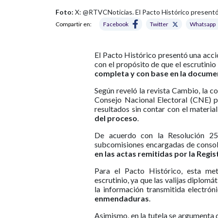
Foto:
X: @RTVCNoticias. El Pacto Histórico presentó u
Compartir en:
Facebook
Twitter
Whatsapp
El Pacto Histórico presentó una acció
con el propósito de que el escrutinio
completa y con base en la document
Según reveló la revista Cambio, la c
Consejo Nacional Electoral (CNE) pa
resultados sin contar con el material 
del proceso
.
De acuerdo con la Resolución 2
subcomisiones encargadas de consolid
en las actas remitidas por la Regi
Para el Pacto Histórico, esta met
escrutinio, ya que las valijas diplom
la información transmitida electró
enmendaduras
.
Asimismo, en la tutela se argumenta 