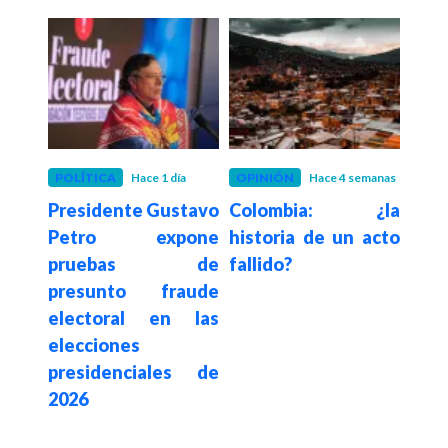
es
POLÍTICA
Hace 1 día
OPINIÓN
Hace 4 semanas
POLÍ
etro
Presidente Gustavo
Colombia: ¿la
Iván
unta
Petro expone
historia de un acto
los
pruebas de
fallido?
el
icita
presunto fraude
an
2 mil
electoral en las
ej
elecciones
opos
presidenciales de
demo
2026
"res
in