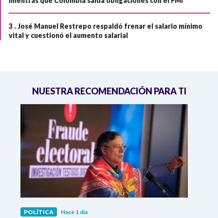
mientras que Colombia salda obligaciones con el FMI
3 .
José Manuel Restrepo respaldó frenar el salario mínimo
vital y cuestionó el aumento salarial
NUESTRA RECOMENDACIÓN PARA TI
POLÍTICA
Hace 1 día
POLÍ