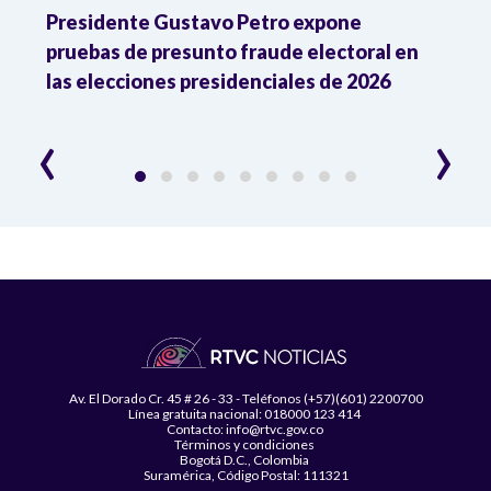
ia
Presidente Gustavo Petro expone
La d
pruebas de presunto fraude electoral en
trum
las elecciones presidenciales de 2026
en A
esce
‹
›
Av. El Dorado Cr. 45 # 26 - 33 - Teléfonos (+57)(601) 2200700
Línea gratuita nacional: 018000 123 414
Contacto: info@rtvc.gov.co
Términos y condiciones
Bogotá D.C., Colombia
Suramérica, Código Postal: 111321