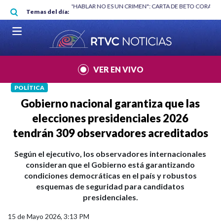
Pasar al contenido principal
RGAN
|
"HABLAR NO ES UN CRIMEN": CARTA DE BETO CORAL
|
ABELAR
Temas del día:
VER EN VIVO
POLÍTICA
Gobierno nacional garantiza que las
elecciones presidenciales 2026
tendrán 309 observadores acreditados
Según el ejecutivo, los observadores internacionales
consideran que el Gobierno está garantizando
condiciones democráticas en el país y robustos
esquemas de seguridad para candidatos
presidenciales.
15 de Mayo 2026, 3:13 PM