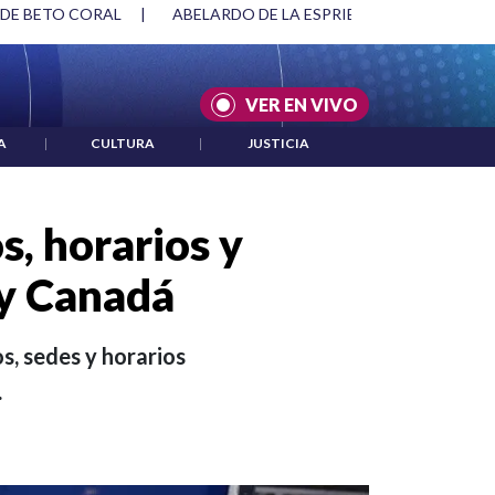
 DE BETO CORAL
|
ABELARDO DE LA ESPRIELLA Y DMG
|
VER EN VIVO
A
|
CULTURA
|
JUSTICIA
s, horarios y
 y Canadá
s, sedes y horarios
.