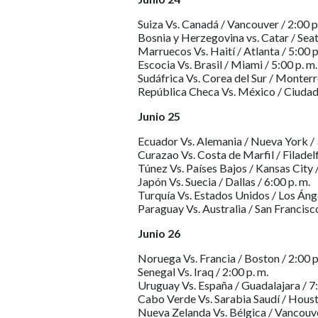
Suiza Vs. Canadá / Vancouver / 2:00 p
Bosnia y Herzegovina vs. Catar / Seatt
Marruecos Vs. Haití / Atlanta / 5:00 p
Escocia Vs. Brasil / Miami / 5:00 p. m.
Sudáfrica Vs. Corea del Sur / Monterre
República Checa Vs. México / Ciudad 
Junio 25
Ecuador Vs. Alemania / Nueva York / 
Curazao Vs. Costa de Marfil / Filadelfi
Túnez Vs. Países Bajos / Kansas City /
Japón Vs. Suecia / Dallas / 6:00 p. m.
Turquía Vs. Estados Unidos / Los Ánge
Paraguay Vs. Australia / San Francisco
Junio 26
Noruega Vs. Francia / Boston / 2:00 p
Senegal Vs. Iraq / 2:00 p. m.
Uruguay Vs. España / Guadalajara / 7:
Cabo Verde Vs. Sarabia Saudí / Housto
Nueva Zelanda Vs. Bélgica / Vancouve