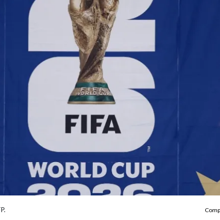
P.
Compa