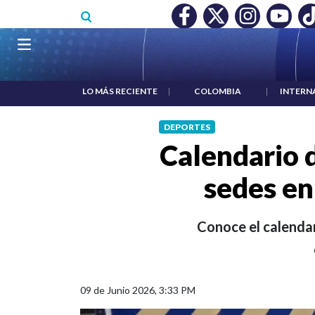
Pasar al contenido principal
RECONOCIMIENTO A RTVC
|
SALARIO MÍNIMO NO DESTRUY
Navegación principal
LO MÁS RECIENTE
|
COLOMBIA
|
INTERN
DEPORTES
Calendario d
sedes en
Conoce el calendar
09 de Junio 2026, 3:33 PM