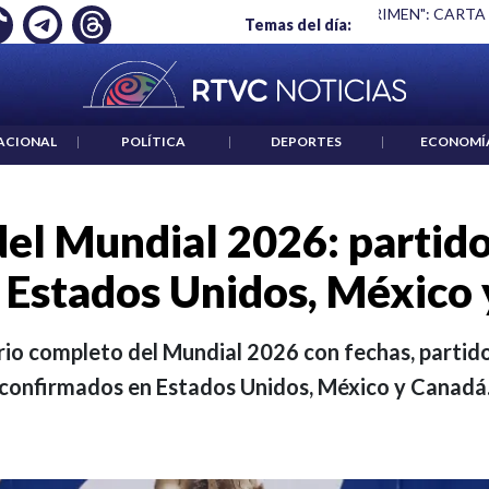
Ó EMPLEO: JP MORGAN
|
"HABLAR NO ES UN CRIMEN": CARTA
Temas del día:
ACIONAL
|
POLÍTICA
|
DEPORTES
|
ECONOMÍ
el Mundial 2026: partido
 Estados Unidos, México
io completo del Mundial 2026 con fechas, partido
confirmados en Estados Unidos, México y Canadá