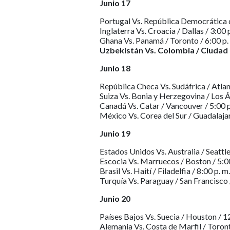
Junio 17
Portugal Vs. República Democrática d
Inglaterra Vs. Croacia / Dallas / 3:00 
Ghana Vs. Panamá / Toronto / 6:00 p.
Uzbekistán Vs. Colombia / Ciudad 
Junio 18
República Checa Vs. Sudáfrica / Atlant
Suiza Vs. Bonia y Herzegovina / Los Á
Canadá Vs. Catar / Vancouver / 5:00 p
México Vs. Corea del Sur / Guadalajar
Junio 19
Estados Unidos Vs. Australia / Seattle 
Escocia Vs. Marruecos / Boston / 5:00
Brasil Vs. Haití / Filadelfia / 8:00 p. m.
Turquía Vs. Paraguay / San Francisco 
Junio 20
Países Bajos Vs. Suecia / Houston / 12
Alemania Vs. Costa de Marfil / Toront