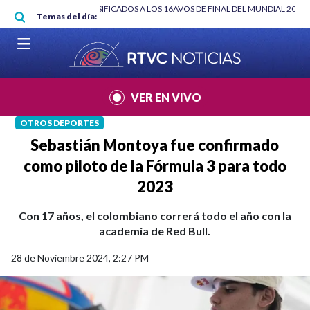
Pasar al contenido principal
S TERREMOTOS
|
CLASIFICADOS A LOS 16AVOS DE FINAL DEL MUNDIAL 2026
Temas del día:
VER EN VIVO
OTROS DEPORTES
Sebastián Montoya fue confirmado
como piloto de la Fórmula 3 para todo
2023
Con 17 años, el colombiano correrá todo el año con la
academia de Red Bull.
28 de Noviembre 2024, 2:27 PM