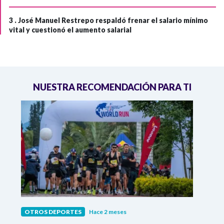
3 .
José Manuel Restrepo respaldó frenar el salario mínimo
vital y cuestionó el aumento salarial
NUESTRA RECOMENDACIÓN PARA TI
OTROS DEPORTES
Hace 2 meses
OTRO