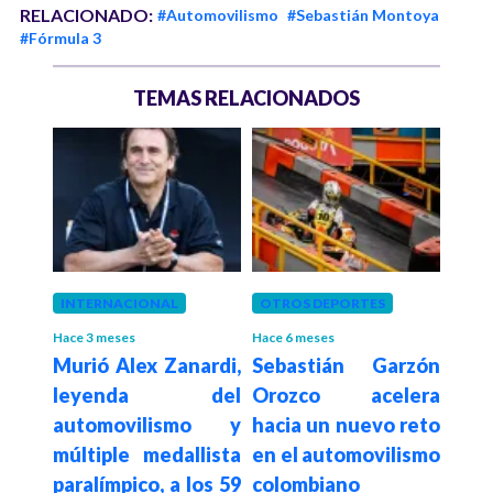
RELACIONADO:
#Automovilismo
#Sebastián Montoya
#Fórmula 3
TEMAS RELACIONADOS
año
INTERNACIONAL
OTROS DEPORTES
OTR
erón
Hace 3 meses
Hace 6 meses
Hace 1
Murió Alex Zanardi,
Sebastián Garzón
¡U
 la
leyenda del
Orozco acelera
Seb
2
automovilismo y
hacia un nuevo reto
va t
múltiple medallista
en el automovilismo
de s
paralímpico, a los 59
colombiano