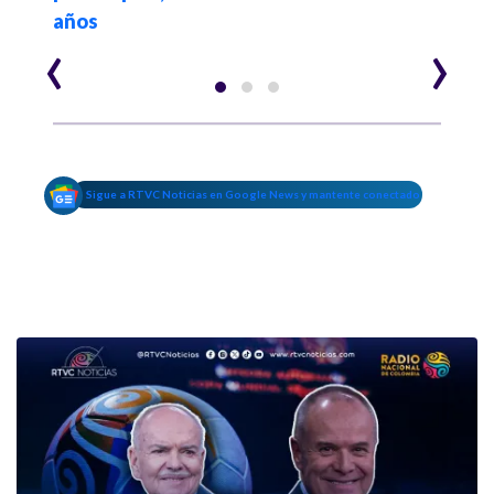
años
‹
›
Sigue a RTVC Noticias en Google News y mantente conectado