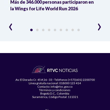
Más de 346.000 personas participaron en
Wing
la Wings for Life World Run 2026
carr
lesi
‹
›
Av. El Dorado Cr. 45 # 26 - 33 - Teléfonos (+57)(601) 2200700
Línea gratuita nacional: 018000 123 414
Contacto: info@rtvc.gov.co
Términos y condiciones
Bogotá D.C., Colombia
Suramérica, Código Postal: 111321