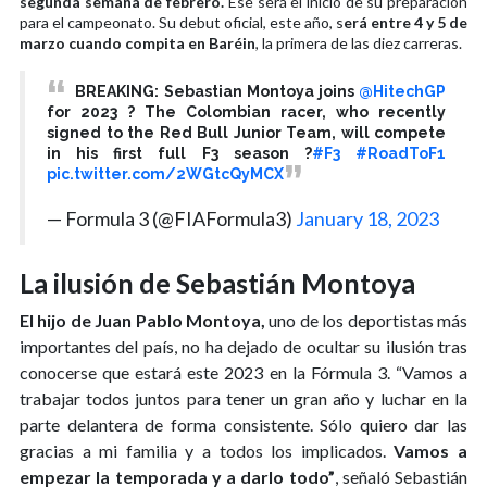
segunda semana de febrero.
Ese será el inicio de su preparación
para el campeonato. Su debut oficial, este año, s
erá entre 4 y 5 de
marzo cuando compita en Baréin
, la primera de las diez carreras.
BREAKING: Sebastian Montoya joins
@HitechGP
for 2023 ? The Colombian racer, who recently
signed to the Red Bull Junior Team, will compete
in his first full F3 season ?
#F3
#RoadToF1
pic.twitter.com/2WGtcQyMCX
— Formula 3 (@FIAFormula3)
January 18, 2023
La ilusión de Sebastián Montoya
El hijo de Juan Pablo Montoya,
uno de los deportistas más
importantes del país, no ha dejado de ocultar su ilusión tras
conocerse que estará este 2023 en la Fórmula 3. “Vamos a
trabajar todos juntos para tener un gran año y luchar en la
parte delantera de forma consistente. Sólo quiero dar las
gracias a mi familia y a todos los implicados.
Vamos a
empezar la temporada y a darlo todo”
, señaló Sebastián