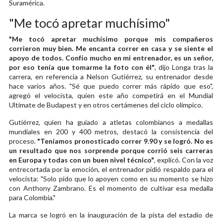
Suramérica.
"Me tocó apretar muchísimo"
"Me tocó apretar muchísimo porque mis compañeros
corrieron muy bien. Me encanta correr en casa y se siente el
apoyo de todos. Confío mucho en mi entrenador, es un señor,
por eso tenía que tomarme la foto con él"
, dijo Longa tras la
carrera, en referencia a Nelson Gutiérrez, su entrenador desde
hace varios años. "Sé que puedo correr más rápido que eso",
agregó el velocista, quien este año competirá en el Mundial
Ultimate de Budapest y en otros certámenes del ciclo olímpico.
Gutiérrez, quien ha guiado a atletas colombianos a medallas
mundiales en 200 y 400 metros, destacó la consistencia del
proceso.
"Teníamos pronosticado correr 9.90 y se logró. No es
un resultado que nos sorprende porque corrió seis carreras
en Europa y todas con un buen nivel técnico"
, explicó. Con la voz
entrecortada por la emoción, el entrenador pidió respaldo para el
velocista: "Solo pido que lo apoyen como en su momento se hizo
con Anthony Zambrano. Es el momento de cultivar esa medalla
para Colombia."
La marca se logró en la inauguración de la pista del estadio de