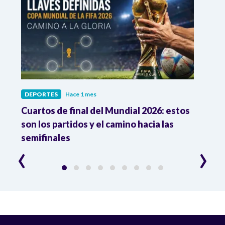
DEPORTES
Hace 1 mes
DEPO
Cuartos de final del Mundial 2026: estos
Colo
de
son los partidos y el camino hacia las
invic
semifinales
2026
‹
›