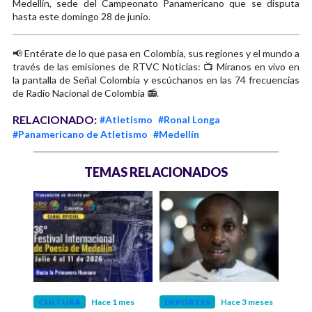
Medellín, sede del Campeonato Panamericano que se disputa
hasta este domingo 28 de junio.
📢 Entérate de lo que pasa en Colombia, sus regiones y el mundo a
través de las emisiones de RTVC Noticias: 📺 Míranos en vivo en
la pantalla de Señal Colombia y escúchanos en las 74 frecuencias
de Radio Nacional de Colombia 📻.
RELACIONADO:
#Atletismo
#Ronal Longa
#Panamericano de Atletismo
#Medellín
TEMAS RELACIONADOS
CULTURA
Hace 1 mes
DEPORTES
Hace 3 meses
ACT