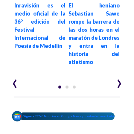
Inravisión es el
El keniano
Hace 3
o en
"El
medio oficial de la
Sebastian Sawe
ocho
lib
36° edición del
rompe la barrera de
que
Festival
las dos horas en el
ro y
hum
Internacional de
maratón de Londres
a XI
pres
Poesía de Medellín
y entra en la
pía
'Fic
historia del
lan
atletismo
el M
‹
›
Sigue a RTVC Noticias en Google News y mantente conectado