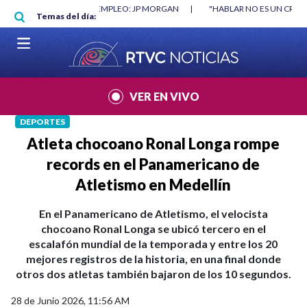
Pasar al contenido principal
RGAN
|
"HABLAR NO ES UN CRIMEN": CARTA DE BETO CORAL
|
ABELAR
Temas del día:
VER EN VIVO
DEPORTES
Atleta chocoano Ronal Longa rompe
records en el Panamericano de
Atletismo en Medellín
En el Panamericano de Atletismo, el velocista
chocoano Ronal Longa se ubicó tercero en el
escalafón mundial de la temporada y entre los 20
mejores registros de la historia, en una final donde
otros dos atletas también bajaron de los 10 segundos.
28 de Junio 2026, 11:56 AM