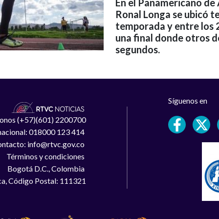
En el Panamericano de 
Ronal Longa se ubicó te
temporada y entre los 2
una final donde otros d
segundos.
Síguenos en
léfonos (+57)(601) 2200700
 nacional: 018000 123 414
ntacto: info@rtvc.gov.co
Términos y condiciones
Bogotá D.C., Colombia
a, Código Postal: 111321