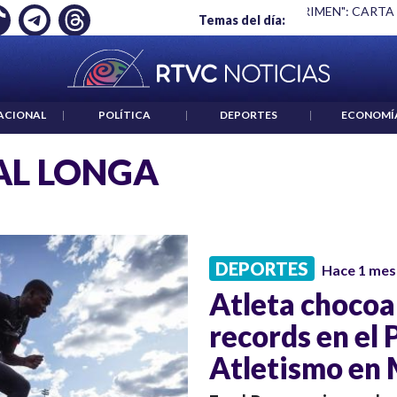
Ó EMPLEO: JP MORGAN
|
"HABLAR NO ES UN CRIMEN": CARTA
Temas del día:
ACIONAL
|
POLÍTICA
|
DEPORTES
|
ECONOMÍ
AL LONGA
DEPORTES
Hace 1 mes
Atleta choco
records en el
Atletismo en 