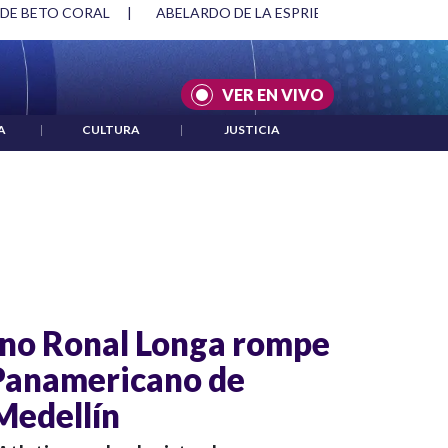
 DE BETO CORAL
|
ABELARDO DE LA ESPRIELLA Y DMG
|
VER EN VIVO
A
|
CULTURA
|
JUSTICIA
ano Ronal Longa rompe
 Panamericano de
Medellín