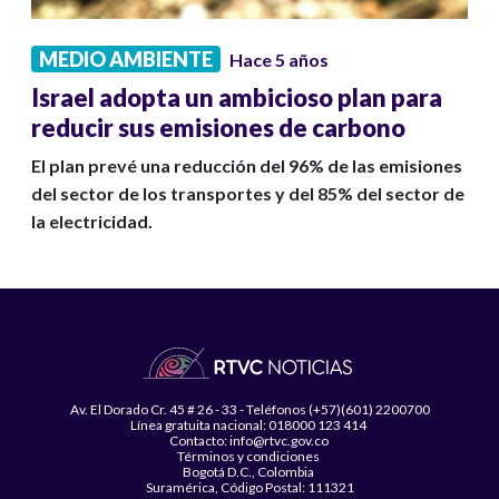
MEDIO AMBIENTE
Hace 5 años
Israel adopta un ambicioso plan para
reducir sus emisiones de carbono
El plan prevé una reducción del 96% de las emisiones
del sector de los transportes y del 85% del sector de
la electricidad.
Av. El Dorado Cr. 45 # 26 - 33 - Teléfonos (+57)(601) 2200700
Línea gratuita nacional: 018000 123 414
Contacto: info@rtvc.gov.co
Términos y condiciones
Bogotá D.C., Colombia
Suramérica, Código Postal: 111321