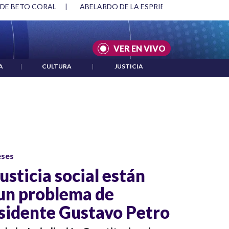
 DE BETO CORAL
|
ABELARDO DE LA ESPRIELLA Y DMG
|
VER EN VIVO
A
|
CULTURA
|
JUSTICIA
eses
justicia social están
 un problema de
esidente Gustavo Petro