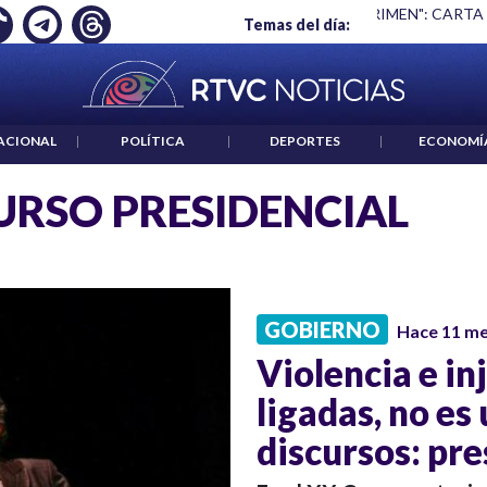
Ó EMPLEO: JP MORGAN
|
"HABLAR NO ES UN CRIMEN": CARTA
Temas del día:
ACIONAL
|
POLÍTICA
|
DEPORTES
|
ECONOMÍ
URSO PRESIDENCIAL
GOBIERNO
Hace 11 m
Violencia e in
ligadas, no es
discursos: pr