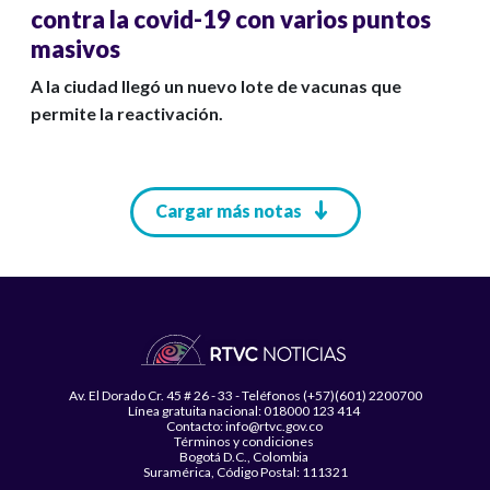
contra la covid-19 con varios puntos
masivos
A la ciudad llegó un nuevo lote de vacunas que
permite la reactivación.
Paginación
Cargar más notas
Av. El Dorado Cr. 45 # 26 - 33 - Teléfonos (+57)(601) 2200700
Línea gratuita nacional: 018000 123 414
Contacto: info@rtvc.gov.co
Términos y condiciones
Bogotá D.C., Colombia
Suramérica, Código Postal: 111321