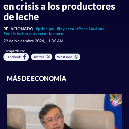
en crisis a los productores
de leche
RELACIONADO:
#principal
#ley seca
#Paro Nacional
#crisis lechera
#sector lechero
29 de Noviembre 2024, 11:36 AM
Compartir en:
Facebook
Twitter
Whatsapp
MÁS DE ECONOMÍA