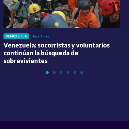
VENEZUELA
Hace 1 mes
Venezuela: socorristas y voluntarios
C
continúan la búsqueda de
a
sobrevivientes
l