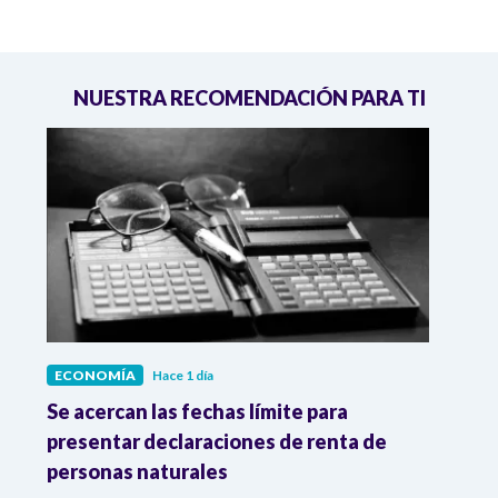
NUESTRA RECOMENDACIÓN PARA TI
ECONOMÍA
Hace 1 día
ECO
vas
Se acercan las fechas límite para
Dato
os
presentar declaraciones de renta de
prod
personas naturales
y ma