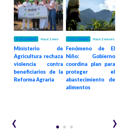
 meses
COLOMBIA
Hace 1 mes
COLOMBIA
Hace 2 meses
EDU
al de
Ministerio de
Fenómeno de El
Hace 2
Grac
e un
Agricultura rechaza
Niño: Gobierno
del
por
violencia contra
coordina plan para
Pe
n en
beneficiarios de la
proteger el
jóv
Reforma Agraria
abastecimiento de
a un
alimentos
terr
egún
hist
ro
excl
‹
›