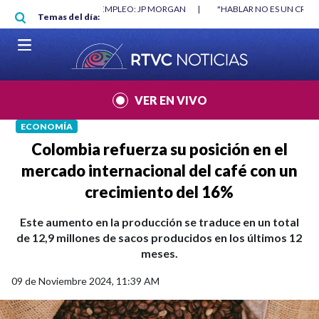
Pasar al contenido principal
RGAN
|
"HABLAR NO ES UN CRIMEN": CARTA DE BETO CORAL
|
ABELAR
Temas del día:
VER EN VIVO
ECONOMÍA
Colombia refuerza su posición en el
mercado internacional del café con un
crecimiento del 16%
Este aumento en la producción se traduce en un total
de 12,9 millones de sacos producidos en los últimos 12
meses.
09 de Noviembre 2024, 11:39 AM