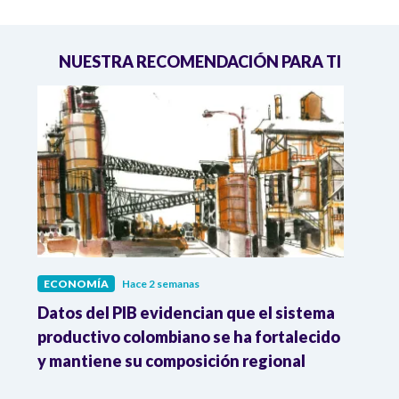
NUESTRA RECOMENDACIÓN PARA TI
ECONOMÍA
Hace 2 semanas
ECO
Datos del PIB evidencian que el sistema
Los 
productivo colombiano se ha fortalecido
nacio
y mantiene su composición regional
empl