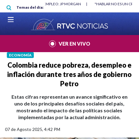
Pasar al contenido principal
RGAN
|
"HABLAR NO ES UN CRIMEN": CARTA DE BETO CORAL
|
ABELAR
Temas del día:
VER EN VIVO
ECONOMÍA
Colombia reduce pobreza, desempleo e
inflación durante tres años de gobierno
Petro
Estas cifras representan un avance significativo en
uno de los principales desafíos sociales del país,
mostrando el impacto de las políticas sociales
implementadas por la actual administración.
07 de Agosto 2025, 4:42 PM