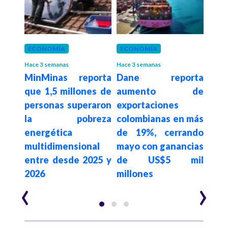
ECONOMÍA
ECONOMÍA
ECO
Hace 3 semanas
Hace 3 semanas
Hace 4
 en
MinMinas reporta
Dane reporta
Pre
entó
que 1,5 millones de
aumento de
des
ante
personas superaron
exportaciones
de d
re de
la pobreza
colombianas en más
plan
energética
de 19%, cerrando
de 
multidimensional
mayo con ganancias
evit
entre desde 2025 y
de US$5 mil
deud
2026
millones
‹
›