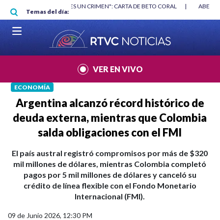
Pasar al contenido principal
RGAN
|
"HABLAR NO ES UN CRIMEN": CARTA DE BETO CORAL
|
ABELAR
Temas del día:
VER EN VIVO
ECONOMÍA
Argentina alcanzó récord histórico de
deuda externa, mientras que Colombia
salda obligaciones con el FMI
El país austral registró compromisos por más de $320
mil millones de dólares, mientras Colombia completó
pagos por 5 mil millones de dólares y canceló su
crédito de línea flexible con el Fondo Monetario
Internacional (FMI).
09 de Junio 2026, 12:30 PM