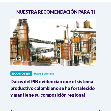
NUESTRA RECOMENDACIÓN PARA TI
ECONOMÍA
Hace 1 semana
ECO
Datos del PIB evidencian que el sistema
Los 
productivo colombiano se ha fortalecido
nacio
y mantiene su composición regional
empl