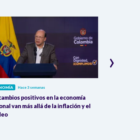
›
NOMÍA
Hace 3 semanas
ECONOMÍA
Hac
cambios positivos en la economía
MinMinas repo
onal van más allá de la inflación y el
personas sup
leo
energética m
2025 y 2026