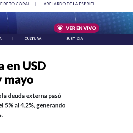
RIELLA Y DMG
|
ACUERDOS ENTRE ESTADOS UNIDOS E IRÁN
VER EN VIVO
A
|
CULTURA
|
JUSTICIA
a en USD
y mayo
ue la deuda externa pasó
el 5% al 4,2%, generando
s.