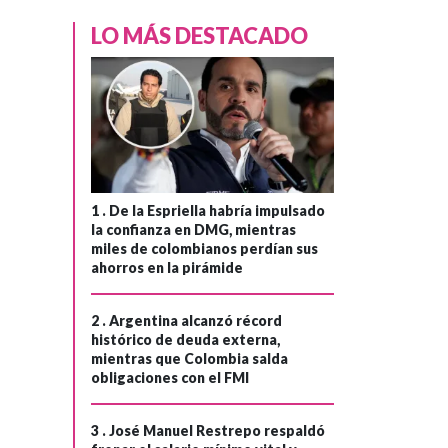
LO MÁS DESTACADO
1 .
De la Espriella habría impulsado
la confianza en DMG, mientras
miles de colombianos perdían sus
ahorros en la pirámide
2 .
Argentina alcanzó récord
histórico de deuda externa,
mientras que Colombia salda
GOBIERNO
Hace 1 mes
obligaciones con el FMI
Gobierno del
›
presidente Petro
3 .
José Manuel Restrepo respaldó
responde al