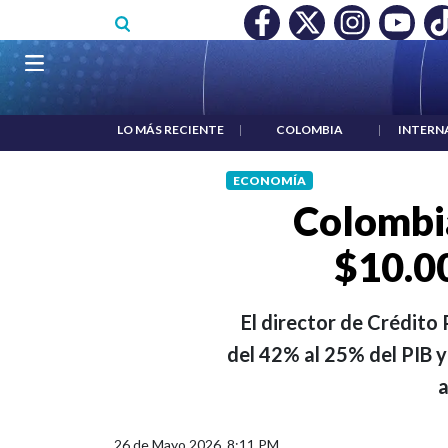
Pasar al contenido principal
MÍNIMO NO DESTRUYÓ EMPLEO: JP MORGAN
|
"HABLAR NO E
Navegación principal
LO MÁS RECIENTE
|
COLOMBIA
|
INTERN
ECONOMÍA
Colombi
$10.0
El director de Crédito 
del 42% al 25% del PIB 
a
26 de Mayo 2026, 8:11 PM