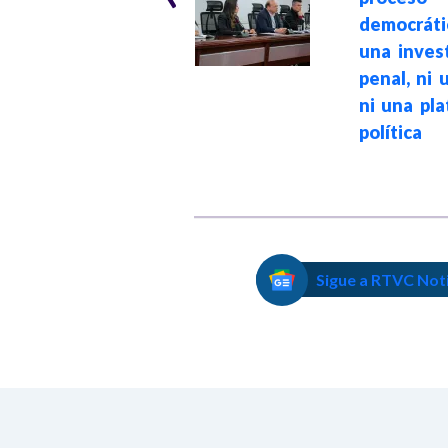
de deuda externa,
democráti
mientras que
una inves
Colombia salda
penal, ni 
obligaciones con
ni una pl
el FMI
política
Sigue a RTVC Not