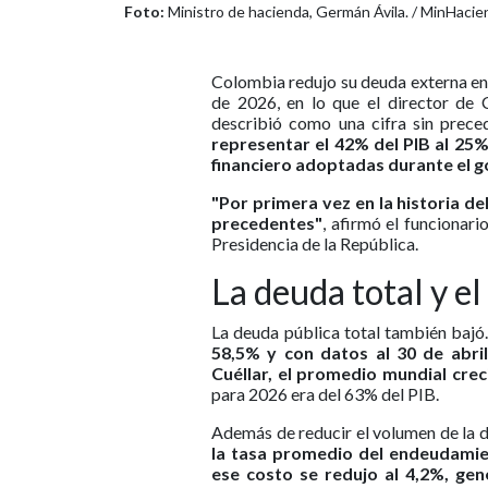
Foto:
Ministro de hacienda, Germán Ávila. / MinHacie
Colombia redujo su deuda externa en
de 2026, en lo que el director de C
describió como una cifra sin preced
representar el 42% del PIB al 25%
financiero adoptadas durante el g
"Por primera vez en la historia de
precedentes"
, afirmó el funcionar
Presidencia de la República.
La deuda total y e
La deuda pública total también bajó
58,5% y con datos al 30 de abri
Cuéllar, el promedio mundial cre
para 2026 era del 63% del PIB.
Además de reducir el volumen de la d
la tasa promedio del endeudamie
ese costo se redujo al 4,2%, gen