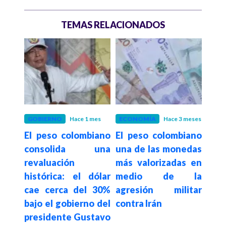
TEMAS RELACIONADOS
 meses
GOBIERNO
Hace 1 mes
ECONOMÍA
Hace 3 meses
ECO
iano
El peso colombiano
El peso colombiano
El d
e en
consolida una
una de las monedas
cerr
26 y
revaluación
más valorizadas en
su 
te a
histórica: el dólar
medio de la
des
cae cerca del 30%
agresión militar
202
bajo el gobierno del
contra Irán
presidente Gustavo