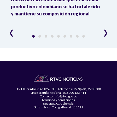
productivo colombiano se ha fortalecido
nacio
y mantiene su composición regional
empl
‹
›
Av. El Dorado Cr. 45 # 26 - 33 - Teléfonos (+57)(601) 2200700
Línea gratuita nacional: 018000 123 414
Contacto: info@rtvc.gov.co
Términos y condiciones
Bogotá D.C., Colombia
Suramérica, Código Postal: 111321