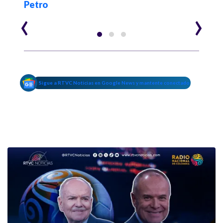
Petro
‹
›
Sigue a RTVC Noticias en Google News y mantente conectado