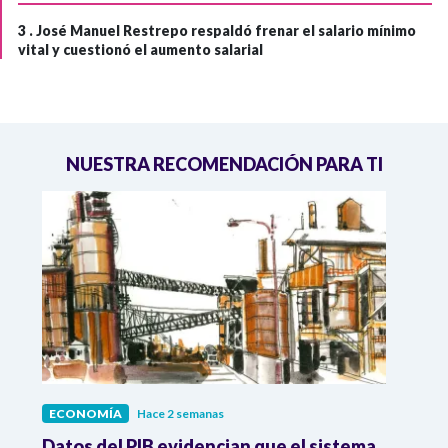
3 .
José Manuel Restrepo respaldó frenar el salario mínimo
vital y cuestionó el aumento salarial
NUESTRA RECOMENDACIÓN PARA TI
ECONOMÍA
Hace 2 semanas
ECO
Datos del PIB evidencian que el sistema
Los 