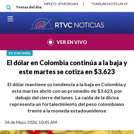
Pasar al contenido principal
RGAN
|
"HABLAR NO ES UN CRIMEN": CARTA DE BETO CORAL
|
ABELAR
Temas del día:
VER EN VIVO
ECONOMÍA
El dólar en Colombia continúa a la baja y
este martes se cotiza en $3.623
El dólar mantiene su tendencia a la baja en Colombia y
este martes abrió con un promedio de $3.623, por
debajo del cierre del lunes. La caída de la divisa
representa un fortalecimiento del peso colombiano
frente a la moneda estadounidense
26 de Mayo 2026, 10:45 AM