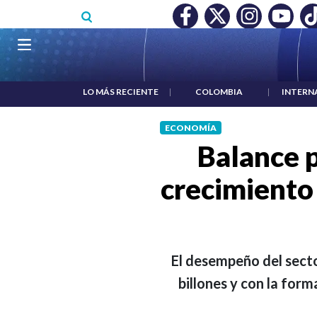
Pasar al contenido principal
O MÍNIMO NO DESTRUYÓ EMPLEO: JP MORGAN
|
"HABLAR NO
Navegación principal
LO MÁS RECIENTE
|
COLOMBIA
|
INTERN
ECONOMÍA
Balance p
crecimiento 
El desempeño del secto
billones y con la form