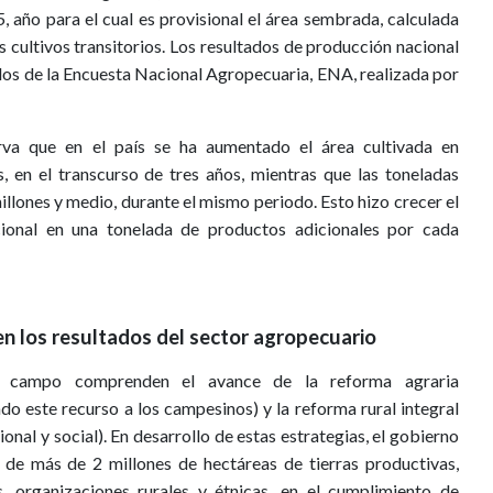
 año para el cual es provisional el área sembrada, calculada
 cultivos transitorios. Los resultados de producción nacional
dos de la Encuesta Nacional Agropecuaria, ENA, realizada por
rva que en el país se ha aumentado el área cultivada en
 en el transcurso de tres años, mientras que las toneladas
llones y medio, durante el mismo periodo. Esto hizo crecer el
cional en una tonelada de productos adicionales por cada
 en los resultados del sector agropecuario
el campo comprenden el avance de la reforma agraria
ando este recurso a los campesinos) y la reforma rural integral
onal y social). En desarrollo de estas estrategias, el gobierno
 de más de 2 millones de hectáreas de tierras productivas,
 organizaciones rurales y étnicas, en el cumplimiento de