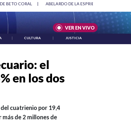
SPRIELLA Y DMG
|
ACUERDOS ENTRE ESTADOS UNIDOS E IRÁ
VER EN VIVO
A
|
CULTURA
|
JUSTICIA
cuario: el
5% en los dos
del cuatrienio por 19,4
or más de 2 millones de