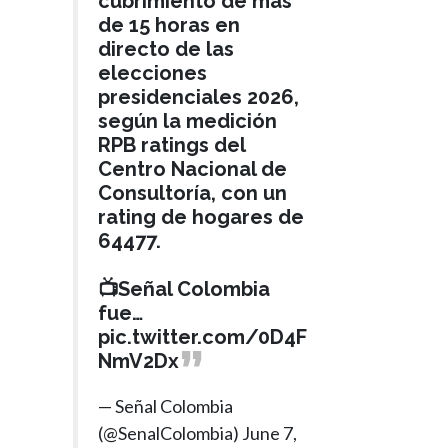
cubrimiento de más
de 15 horas en
directo de las
elecciones
presidenciales 2026,
según la medición
RPB ratings del
Centro Nacional de
Consultoría, con un
rating de hogares de
64477.
📺Señal Colombia
fue…
pic.twitter.com/0D4F
NmV2Dx
— Señal Colombia
(@SenalColombia)
June 7,