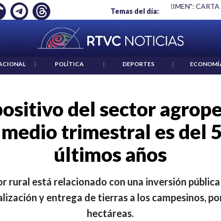
 ES UN CRIMEN": CARTA DE BETO CORAL
|
ABELARDO DE LA E
Temas del día:
ACIONAL
|
POLÍTICA
|
DEPORTES
|
ECONOMÍ
ositivo del sector agrope
medio trimestral es del 
últimos años
r rural está relacionado con una inversión pública 
alización y entrega de tierras a los campesinos, p
hectáreas.