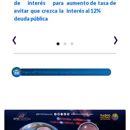
ones
de interés para
aumento de tasa de
dine
ibe":
evitar que crezca la
interés al 12%
el s
deuda pública
‹
›
Sigue a RTVC Noticias en Google News y mantente conectado