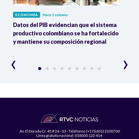
ECONOMÍA
Hace 1 semana
ECO
Datos del PIB evidencian que el sistema
Los 
productivo colombiano se ha fortalecido
nacio
y mantiene su composición regional
empl
‹
›
Av. El Dorado Cr. 45 # 26 - 33 - Teléfonos (+57)(601) 2200700
Línea gratuita nacional: 018000 123 414