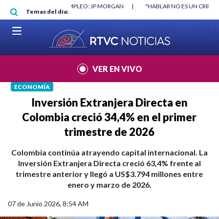
Pasar al contenido principal
P MORGAN
|
"HABLAR NO ES UN CRIMEN": CARTA DE BETO CORAL
|
AB
Temas del día:
VER EN VIVO
ECONOMÍA
Inversión Extranjera Directa en
Colombia creció 34,4% en el primer
trimestre de 2026
Colombia continúa atrayendo capital internacional. La
Inversión Extranjera Directa creció 63,4% frente al
trimestre anterior y llegó a US$3.794 millones entre
enero y marzo de 2026.
07 de Junio 2026, 8:54 AM