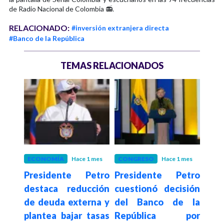
de Radio Nacional de Colombia 📻.
RELACIONADO:
#inversión extranjera directa
#Banco de la República
TEMAS RELACIONADOS
 meses
ECONOMÍA
Hace 1 mes
CONGRESO
Hace 1 mes
ECO
o de
Presidente Petro
Presidente Petro
Pd
destaca reducción
cuestionó decisión
den
ta de
de deuda externa y
del Banco de la
cont
hacia
plantea bajar tasas
República por
fin