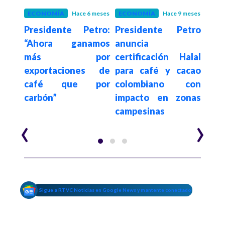
 año
ECONOMÍA
Hace 6 meses
ECONOMÍA
Hace 9 meses
SEC
aliza
Presidente Petro:
Presidente Petro
Día
ejor
“Ahora ganamos
anuncia
del 
 con
más por
certificación Halal
alca
de
exportaciones de
para café y cacao
de 1
café que por
colombiano con
saco
carbón”
impacto en zonas
un a
campesinas
‹
›
Sigue a RTVC Noticias en Google News y mantente conectado