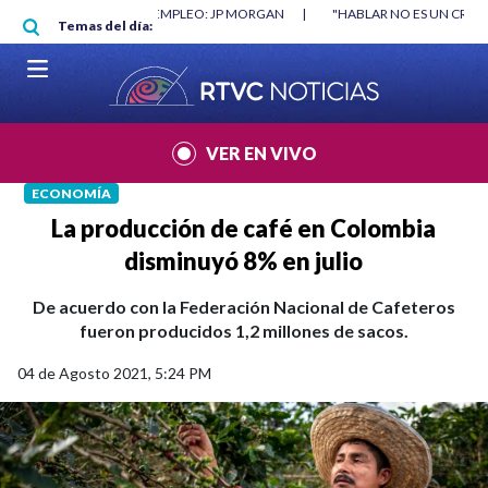
Pasar al contenido principal
P MORGAN
|
"HABLAR NO ES UN CRIMEN": CARTA DE BETO CORAL
|
AB
Temas del día:
VER EN VIVO
ECONOMÍA
La producción de café en Colombia
disminuyó 8% en julio
De acuerdo con la Federación Nacional de Cafeteros
fueron producidos 1,2 millones de sacos.
04 de Agosto 2021, 5:24 PM