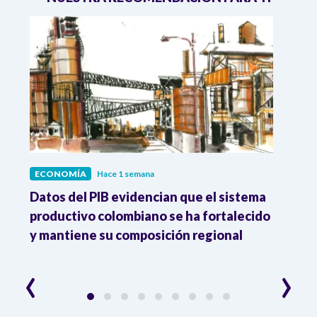
ECONOMÍA
Hace 1 semana
ECO
Datos del PIB evidencian que el sistema
Los 
productivo colombiano se ha fortalecido
nacio
y mantiene su composición regional
empl
‹
›