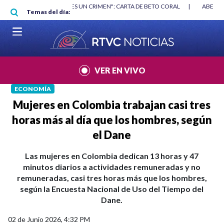
Pasar al contenido principal
RGAN
|
"HABLAR NO ES UN CRIMEN": CARTA DE BETO CORAL
|
ABELAR
Temas del día:
VER EN VIVO
ECONOMÍA
Mujeres en Colombia trabajan casi tres
horas más al día que los hombres, según
el Dane
Las mujeres en Colombia dedican 13 horas y 47
minutos diarios a actividades remuneradas y no
remuneradas, casi tres horas más que los hombres,
según la Encuesta Nacional de Uso del Tiempo del
Dane.
02 de Junio 2026, 4:32 PM