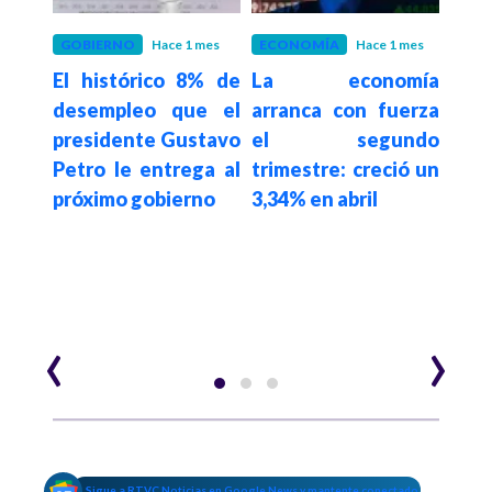
 meses
GOBIERNO
Hace 1 mes
ECONOMÍA
Hace 1 mes
ECO
a los
El histórico 8% de
La economía
Pr
s de
desempleo que el
arranca con fuerza
al
presidente Gustavo
el segundo
Co
egún
Petro le entrega al
trimestre: creció un
man
s del
próximo gobierno
3,34% en abril
est
repo
‹
›
Sigue a RTVC Noticias en Google News y mantente conectado