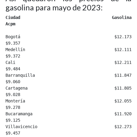
gasolina para mayo de 2023:
Ciudad
Gasolina
Acpm
Bogotá 					$12.173			
$9.357

Medellín				$12.111			
$9.372

Cali					$12.211			
$9.484

Barranquilla				$11.847			
$9.060

Cartagena				$11.805			
$9.028

Montería 				$12.055			
$9.278

Bucaramanga				$11.920			
$9.125

Villavicencio 				$12.273			
$9.457
