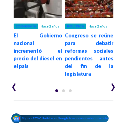
 años
ECONOMÍA
Hace 2 años
POLÍTICA
Hace 2 años
COL
irán
El Gobierno
Congreso se reúne
Tr
e un
nacional
para debatir
Cun
 por
incrementó el
reformas sociales
an
nes,
precio del diesel en
pendientes antes
pre
ómo
el país
del fin de la
por
legislatura
basu
‹
›
Sigue a RTVC Noticias en Google News y mantente conectado