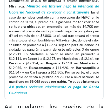
Combustibles, el cual ha mitigado la presión inflacionaria”.
Ministro del Interior negó la intención de
Mira acá:
Gobierno Nacional de convocar a constituyente
En el
caso de no haber contado con la operación del FEPC, en lo
corrido de 2023,
el precio de la gasolina motor corriente
se hubiera ubicado, en promedio, en más de $4.700
por
encima del precio de venta promedio vigente por galón y en
diésel en más de en $8.800. La ciudad que pagará el precio
más alto por el combustible es
Villavicencio,
donde el valor
se ubicó en promedio a $12.273, seguido por Cali, donde los
ciudadanos pagarán a partir de este miércoles 3 de enero
$12.211. En
Medellín
el valor se ubicó en promedio a
$12.111, en
Bogotá
a $12.173, en
Manizales
a $12.164, en
Pereira
a $12.154, en
Ibagué
a 12.118, en
Monterí
a a
$12.055, en
Bucaramanga
a $11.920, en
Barranquilla
a
$11.847 y en
Cartagena
a $11.805. Por su parte, el precio
promedio de venta al público del ACPM a nivel nacional
se
mantiene en $9.065 pesos por galón.
Te puede interesar:
Así podrás reclamar rápidamente el pago de Renta
Ciudadana
Así quedaron los precios de la