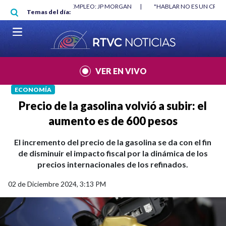
Pasar al contenido principal
RGAN
|
"HABLAR NO ES UN CRIMEN": CARTA DE BETO CORAL
|
ABELAR
Temas del día:
VER EN VIVO
ECONOMÍA
Precio de la gasolina volvió a subir: el
aumento es de 600 pesos
El incremento del precio de la gasolina se da con el fin
de disminuir el impacto fiscal por la dinámica de los
precios internacionales de los refinados.
02 de Diciembre 2024, 3:13 PM