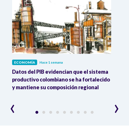
ECONOMÍA
Hace 1 semana
ECO
Datos del PIB evidencian que el sistema
Los 
productivo colombiano se ha fortalecido
nacio
y mantiene su composición regional
empl
‹
›