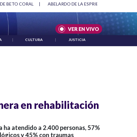
 DE BETO CORAL
|
ABELARDO DE LA ESPRIELLA Y DMG
|
VER EN VIVO
A
|
CULTURA
|
JUSTICIA
nera en rehabilitación
a ha atendido a 2.400 personas, 57%
ológicos y 45% con traumas