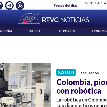
Ó EMPLEO: JP MORGAN
|
"HABLAR NO ES UN CRIMEN": CARTA
Temas del día:
ACIONAL
|
POLÍTICA
|
DEPORTES
|
ECONOMÍ
SALUD
Hace 3 años
Colombia, pio
con robótica
La robótica en Colombi
con diagnósticos neur