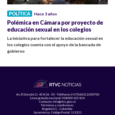
POLÍTICA
Hace 3 años
Polémica en Cámara por proyecto de
educación sexual en los colegios
La iniciativa para fortalecer la educación sexual en
los colegios cuenta con el apoyo de la bancada de
gobierno
Av. El Dorado Cr. 45 # 26 - 33 - Teléfonos (+57)(601) 2200700
Línea gratuita nacional: 018000 123 414
Contacto: info@rtvc.gov.co
Términos y condiciones
Bogotá D.C., Colombia
Suramérica, Código Postal: 111321