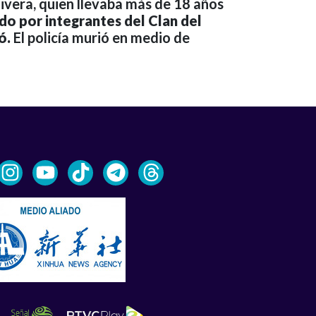
ivera, quien llevaba más de 18 años
do por integrantes del Clan del
ó.
El policía murió en medio de