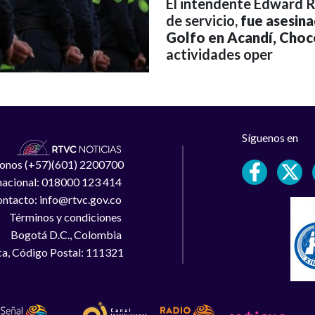
El intendente Edward R
de servicio,
fue asesina
Golfo en Acandí, Choc
actividades oper
Síguenos en
léfonos (+57)(601) 2200700
 nacional: 018000 123 414
ntacto: info@rtvc.gov.co
Términos y condiciones
Bogotá D.C., Colombia
a, Código Postal: 111321