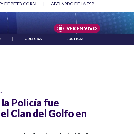
TA DE BETO CORAL
|
ABELARDO DE LA ESPRIELLA Y DMG
|
VER EN VIVO
A
|
CULTURA
|
JUSTICIA
os
la Policía fue
el Clan del Golfo en
ó