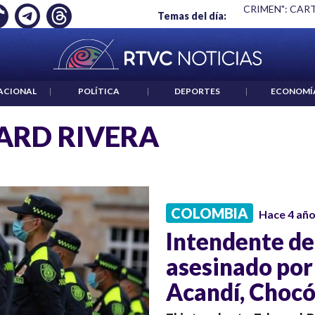
UYÓ EMPLEO: JP MORGAN
|
"HABLAR NO ES UN CRIMEN": CAR
Temas del día:
ACIONAL
|
POLÍTICA
|
DEPORTES
|
ECONOMÍ
ARD RIVERA
COLOMBIA
Hace 4 añ
Intendente de 
asesinado por 
Acandí, Choc