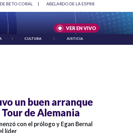
 DE BETO CORAL
|
ABELARDO DE LA ESPRIELLA Y DMG
|
VER EN VIVO
A
|
CULTURA
|
JUSTICIA
uvo un buen arranque
el Tour de Alemania
menzó con el prólogo y Egan Bernal
l líder