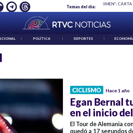
Ó EMPLEO: JP MORGAN
|
"HABLAR NO ES UN CRIMEN": CARTA
Temas del día:
ACIONAL
|
POLÍTICA
|
DEPORTES
|
ECONOMÍ
N
CICLISMO
Hace 1 año
Egan Bernal t
en el inicio d
El Tour de Alemania co
quedó a 17 segundos de