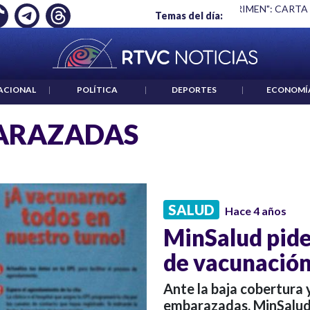
Ó EMPLEO: JP MORGAN
|
"HABLAR NO ES UN CRIMEN": CARTA
Temas del día:
ACIONAL
|
POLÍTICA
|
DEPORTES
|
ECONOMÍ
ARAZADAS
SALUD
Hace 4 años
MinSalud pide
de vacunación
Ante la baja cobertura 
embarazadas, MinSalud