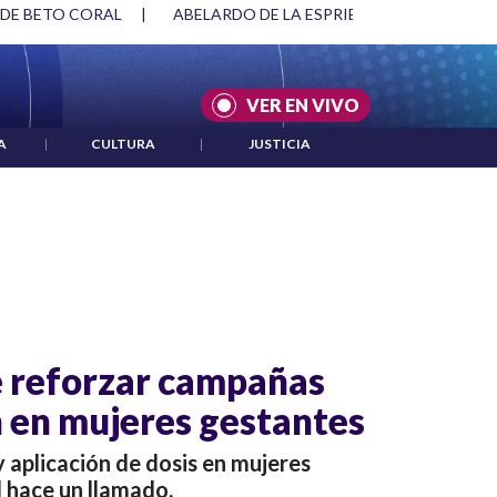
 DE BETO CORAL
|
ABELARDO DE LA ESPRIELLA Y DMG
|
VER EN VIVO
A
|
CULTURA
|
JUSTICIA
 reforzar campañas
 en mujeres gestantes
y aplicación de dosis en mujeres
 hace un llamado.