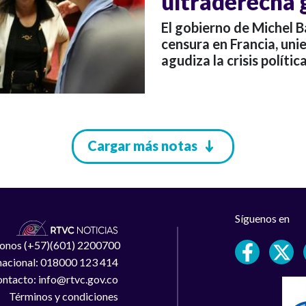
ultraderecha g
El gobierno de Michel B
censura en Francia, uni
agudiza la crisis políti
Cargar más notas
Síguenos en
léfonos (+57)(601) 2200700
 nacional: 018000 123 414
ntacto: info@rtvc.gov.co
Términos y condiciones