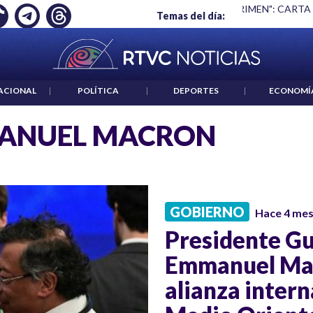
 ES UN CRIMEN": CARTA DE BETO CORAL
|
ABELARDO DE LA E
Temas del día:
ACIONAL
|
POLÍTICA
|
DEPORTES
|
ECONOMÍ
ANUEL MACRON
GOBIERNO
Hace 4 me
Presidente Gu
Emmanuel Mac
alianza intern