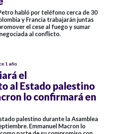
e
Petro habló por teléfono cerca de 30
lombia y Francia trabajarán juntas
promover el cese al fuego y sumar
negociada al conflicto.
ce 1 año
ará el
o al Estado palestino
cron lo confirmará en
Estado palestino durante la Asamblea
septiembre. Emmanuel Macron lo
e como parte de su compromiso con