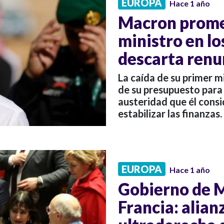
EUROPA
Hace 1 año
Macron prome
ministro en lo
descarta renu
La caída de su primer m
de su presupuesto para
austeridad que él cons
estabilizar las finanzas.
EUROPA
Hace 1 año
Gobierno de M
Francia: alian