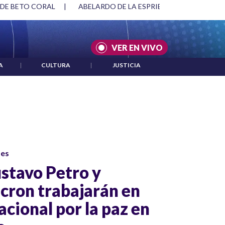
SPRIELLA Y DMG
|
ACUERDOS ENTRE ESTADOS UNIDOS E IRÁ
VER EN VIVO
A
|
CULTURA
|
JUSTICIA
ses
stavo Petro y
ron trabajarán en
acional por la paz en