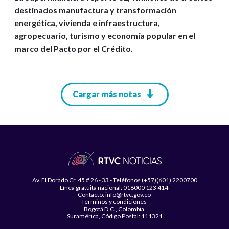
destinados manufactura y transformación
energética, vivienda e infraestructura,
agropecuario, turismo y economía popular en el
marco del Pacto por el Crédito.
Paginación
Cargar más notas
Av. El Dorado Cr. 45 # 26 - 33 - Teléfonos (+57)(601) 2200700
Línea gratuita nacional: 018000 123 414
Contacto: info@rtvc.gov.co
Términos y condiciones
Bogotá D.C., Colombia
Suramérica, Código Postal: 111321