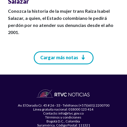
Salazar
Conozca la historia de la mujer trans Raiza Isabel
Salazar, a quien, el Estado colombiano le pedirá
perdón por no atender sus denuncias desde el año
2001.
Paginación
Cargar más notas
Av. El Dorado Cr. 45 # 26 - 33 - Teléfonos (+57)(601) 2200700
Línea gratuita nacional: 018000 123 414
Contacto: info@rtvc.gov.co
Términos y condiciones
Bogotá D.C., Colombia
Suramérica, Código Postal: 111321