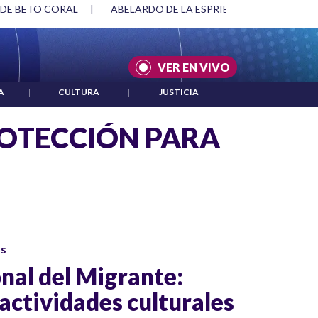
 DE BETO CORAL
|
ABELARDO DE LA ESPRIELLA Y DMG
|
VER EN VIVO
A
|
CULTURA
|
JUSTICIA
OTECCIÓN PARA
os
onal del Migrante:
y actividades culturales