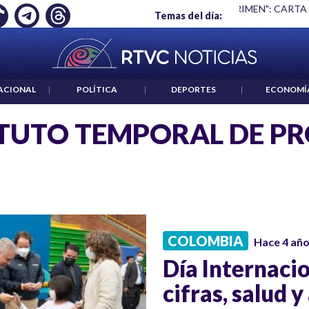
Ó EMPLEO: JP MORGAN
|
"HABLAR NO ES UN CRIMEN": CARTA
Temas del día:
ACIONAL
|
POLÍTICA
|
DEPORTES
|
ECONOMÍ
TUTO TEMPORAL DE PR
COLOMBIA
Hace 4 añ
Día Internaci
cifras, salud 