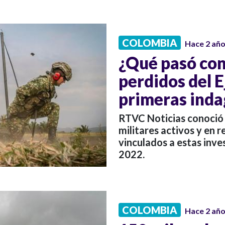
COLOMBIA
Hace 2 añ
¿Qué pasó con
perdidos del E
primeras inda
RTVC Noticias conoció 
militares activos y en r
vinculados a estas inve
2022.
COLOMBIA
Hace 2 añ