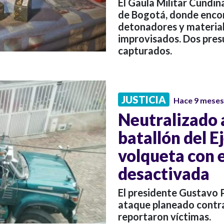
El Gaula Militar Cundin
de Bogotá, donde encon
detonadores y material
improvisados. Dos pre
capturados.
JUSTICIA
Hace 9 meses
Neutralizado 
batallón del E
volqueta con 
desactivada
El presidente Gustavo P
ataque planeado contra 
reportaron víctimas.