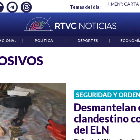
Ó EMPLEO: JP MORGAN
|
"HABLAR NO ES UN CRIMEN": CARTA
Temas del día:
ACIONAL
|
POLÍTICA
|
DEPORTES
|
ECONOMÍ
OSIVOS
SEGURIDAD Y ORDE
Desmantelan e
clandestino c
del ELN