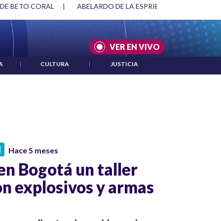
 DE BETO CORAL
|
ABELARDO DE LA ESPRIELLA Y DMG
|
VER EN VIVO
A
|
CULTURA
|
JUSTICIA
N
Hace 5 meses
n Bogotá un taller
on explosivos y armas