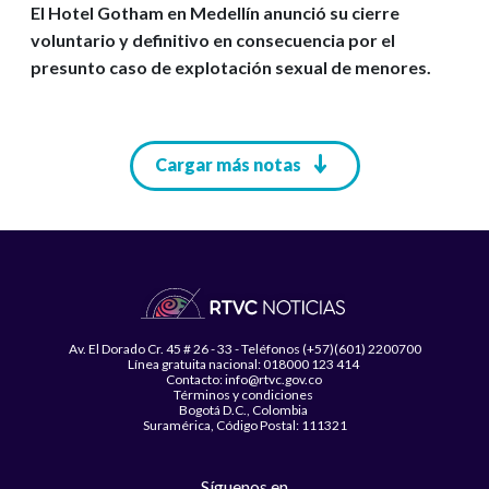
El Hotel Gotham en Medellín anunció su cierre
voluntario y definitivo en consecuencia por el
presunto caso de explotación sexual de menores.
Paginación
Cargar más notas
Av. El Dorado Cr. 45 # 26 - 33 - Teléfonos (+57)(601) 2200700
Línea gratuita nacional: 018000 123 414
Contacto: info@rtvc.gov.co
Términos y condiciones
Bogotá D.C., Colombia
Suramérica, Código Postal: 111321
Síguenos en