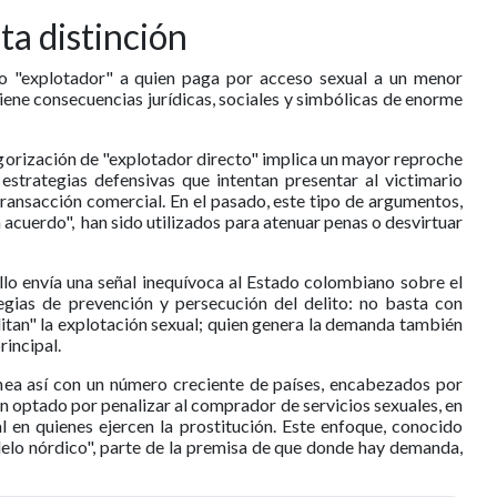
ta distinción
" o "explotador" a quien paga por acceso sexual a un menor
iene consecuencias jurídicas, sociales y simbólicas de enorme
egorización de "explotador directo" implica un mayor reproche
 estrategias defensivas que intentan presentar al victimario
ransacción comercial. En el pasado, este tipo de argumentos,
acuerdo", han sido utilizados para atenuar penas o desvirtuar
allo envía una señal inequívoca al Estado colombiano sobre el
egias de prevención y persecución del delito: no basta con
litan" la explotación sexual; quien genera la demanda también
incipal.
nea así con un número creciente de países, encabezados por
n optado por penalizar al comprador de servicios sexuales, en
l en quienes ejercen la prostitución. Este enfoque, conocido
lo nórdico", parte de la premisa de que donde hay demanda,