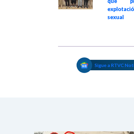
que pr
conjunto contra la
explotaci
explotación
sexual
sexual infantil
Sigue a RTVC Not