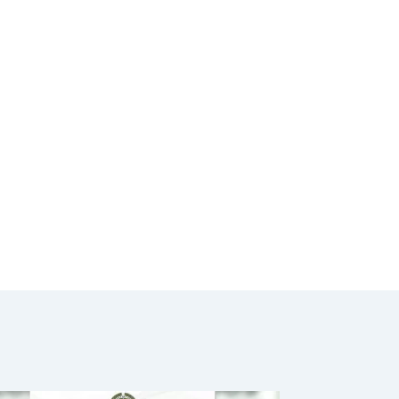
con las fuerzas
sociales”:
presidente Petro