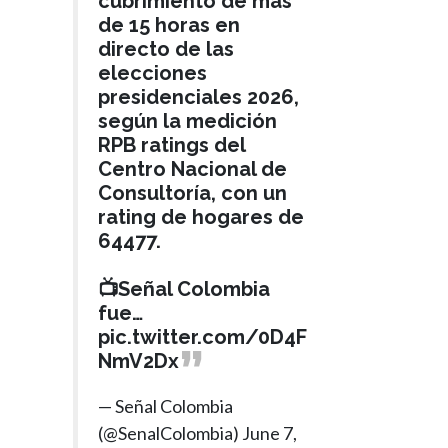
cubrimiento de más
de 15 horas en
directo de las
elecciones
presidenciales 2026,
según la medición
RPB ratings del
Centro Nacional de
Consultoría, con un
rating de hogares de
64477.
📺Señal Colombia
fue…
pic.twitter.com/0D4F
NmV2Dx
— Señal Colombia
(@SenalColombia)
June 7,