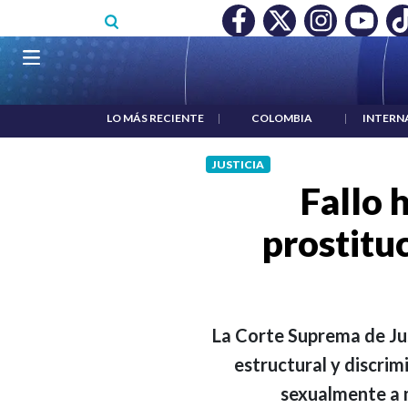
Pasar al contenido principal
O MÍNIMO NO DESTRUYÓ EMPLEO: JP MORGAN
|
"HABLAR NO
Navegación principal
LO MÁS RECIENTE
|
COLOMBIA
|
INTERN
JUSTICIA
Fallo 
prostituc
La Corte Suprema de Jus
estructural y discrim
sexualmente a m