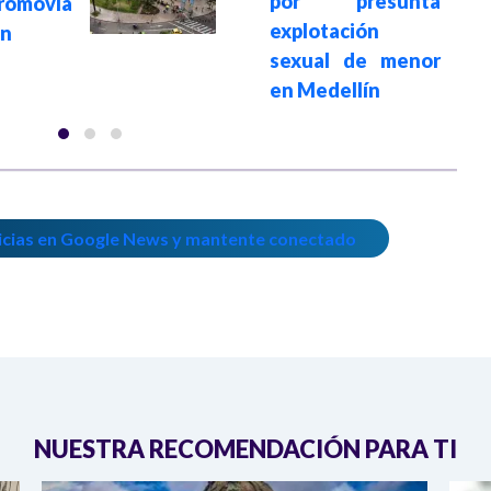
por presunta
omovía
explotación
ón
sexual de menor
en Medellín
icias en Google News y mantente conectado
NUESTRA RECOMENDACIÓN PARA TI