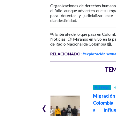
Organizaciones de derechos humanos 
el fallo, aunque advierten que su im
para detectar y judicializar est
clandestinidad.
📢 Entérate de lo que pasa en Colomb
Noticias: 📺 Míranos en vivo en la p
de Radio Nacional de Colombia 📻.
RELACIONADO:
#explotación sexua
TEM
COLOMBIA
JUSTICIA
H
Hace 2 años
Migración
‹
La alcaldía de
Colombia 
Medellín y el ICBF
a influe
trabajarán en