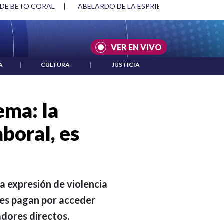
SPRIELLA Y DMG
|
ACUERDOS ENTRE ESTADOS UNIDOS E IRÁ
VER EN VIVO
A
|
CULTURA
|
JUSTICIA
ema: la
aboral, es
a expresión de violencia
enes pagan por acceder
adores directos.