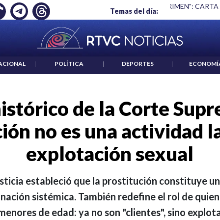
 ES UN CRIMEN": CARTA DE BETO CORAL
|
ABELARDO DE LA E
Temas del día:
ACIONAL
|
POLÍTICA
|
DEPORTES
|
ECONOMÍ
histórico de la Corte Supr
ión no es una actividad l
explotación sexual
ticia estableció que la prostitución constituye un
inación sistémica. También redefine el rol de qui
enores de edad: ya no son "clientes", sino explot