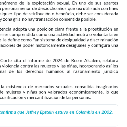
fenómeno de la explotación sexual. En uno de sus apartes
da persona menor de dieciocho años que sea utilizada con fines
lquier tipo de retribución o beneficio, debe ser considerada
y zona gris, no hay transacción consentida posible.
ntencia adopta una posición clara frente a la prostitución en
de ser comprendida como una actividad neutra o voluntaria en
o, la define como "un sistema de desigualdad y discriminación
laciones de poder históricamente desiguales y configura una
a Corte cita el informe de 2024 de Reem Alsalem, relatora
violencia contra las mujeres y las niñas, incorporando así los
onal de los derechos humanos al razonamiento jurídico
la existencia de mercados sexuales consolida imaginarios
 de mujeres y niñas son valorados económicamente, lo que
cosificación y mercantilización de las personas.
onfirma que Jeffrey Epstein estuvo en Colombia en 2002,