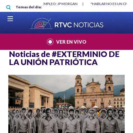
Pasar al contenido principal
O MÍNIMO NO DESTRUYÓ EMPLEO: JP MORGAN
|
"HABLAR NO ES UN CRIME
Temas del día:
L MUNDIAL 2026
|
VER EN VIVO
Noticias de
#EXTERMINIO DE
LA UNIÓN PATRIÓTICA