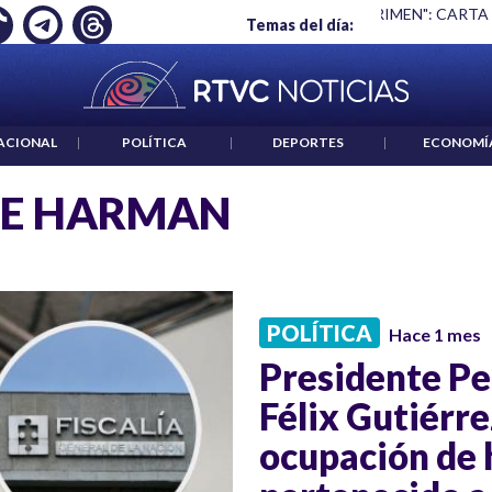
Ó EMPLEO: JP MORGAN
|
"HABLAR NO ES UN CRIMEN": CARTA
Temas del día:
ACIONAL
|
POLÍTICA
|
DEPORTES
|
ECONOMÍ
PE HARMAN
POLÍTICA
Hace 1 mes
Presidente Pet
Félix Gutiérr
ocupación de 