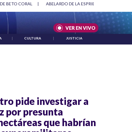
 DE BETO CORAL
|
ABELARDO DE LA ESPRIELLA Y DMG
|
VER EN VIVO
A
|
CULTURA
|
JUSTICIA
ro pide investigar a
ez por presunta
hectáreas que habrían