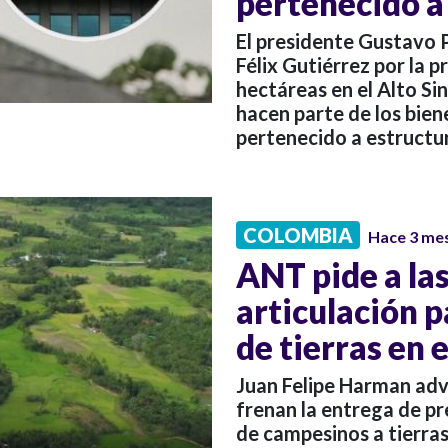
pertenecido a
El presidente Gustavo Pe
Félix Gutiérrez por la 
hectáreas en el Alto Si
hacen parte de los bien
pertenecido a estructur
COLOMBIA
Hace 3 me
ANT pide a la
articulación p
de tierras en 
Juan Felipe Harman advir
frenan la entrega de pr
de campesinos a tierra