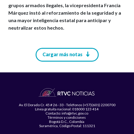
grupos armados ilegales, la vicepresidenta Francia
Márquez instó al reforzamiento de la seguridad y a
una mayor inteligencia estatal para anticipar y
neutralizar estos hechos.
Paginación
Cargar más notas
Av. El Dorado Cr. 45 # 26 - 33 - Teléfonos (+57)(601) 2200700
Línea gratuita nacional: 018000 123 414
Contacto: info@rtvc.gov.co
Términos y condiciones
Bogotá D.C., Colombia
Suramérica, Código Postal: 111321