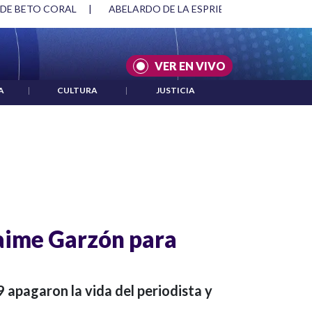
 DE BETO CORAL
|
ABELARDO DE LA ESPRIELLA Y DMG
|
VER EN VIVO
A
|
CULTURA
|
JUSTICIA
Jaime Garzón para
 apagaron la vida del periodista y