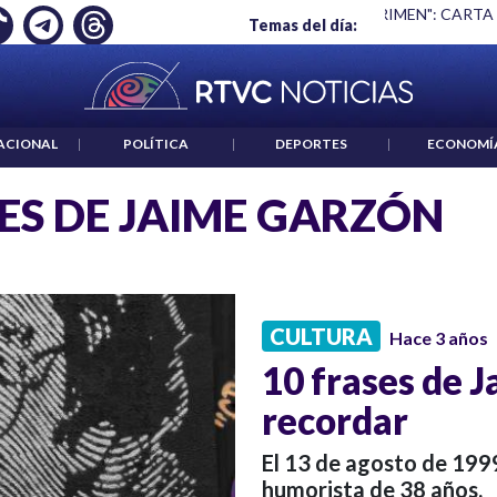
Ó EMPLEO: JP MORGAN
|
"HABLAR NO ES UN CRIMEN": CARTA
Temas del día:
ACIONAL
|
POLÍTICA
|
DEPORTES
|
ECONOMÍ
ES DE JAIME GARZÓN
CULTURA
Hace 3 años
10 frases de 
recordar
El 13 de agosto de 1999
humorista de 38 años.