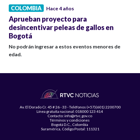
COLOMBIA
Hace 4 años
Aprueban proyecto para
desincentivar peleas de gallos en
Bogotá
No podrán ingresar a estos eventos menores de
edad.
Av. El Dorado Cr. 45 # 26 - 33 - Teléfonos (+57)(601) 2200700
Línea gratuita nacional: 018000 123 414
Contacto: info@rtvc.gov.co
Términos y condiciones
Bogotá D.C., Colombia
Suramérica, Código Postal: 111321