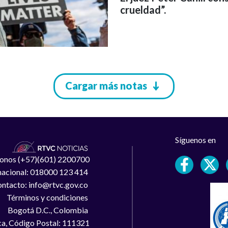
crueldad”.
Cargar más notas
Síguenos en
léfonos (+57)(601) 2200700
 nacional: 018000 123 414
ntacto: info@rtvc.gov.co
Términos y condiciones
Bogotá D.C., Colombia
a, Código Postal: 111321