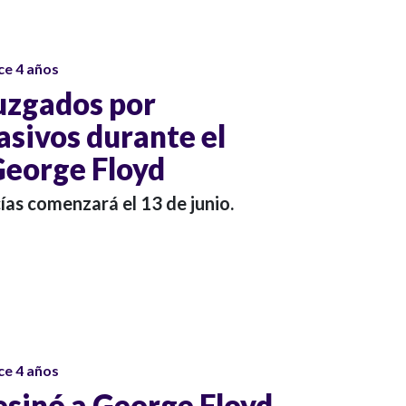
ce 4 años
juzgados por
sivos durante el
George Floyd
icías comenzará el 13 de junio.
ce 4 años
esinó a George Floyd