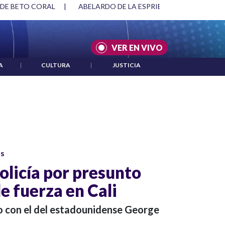
 DE BETO CORAL
|
ABELARDO DE LA ESPRIELLA Y DMG
|
VER EN VIVO
A
|
CULTURA
|
JUSTICIA
os
olicía por presunto
e fuerza en Cali
 con el del estadounidense George