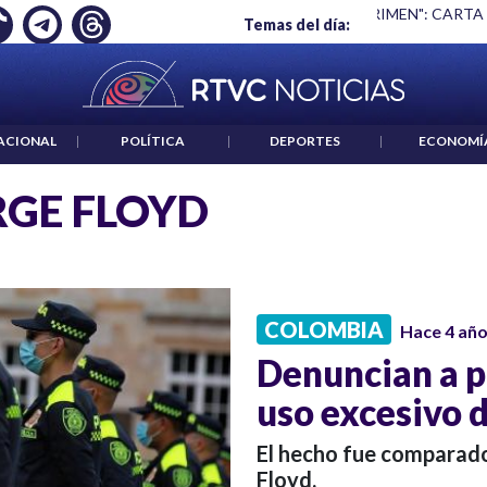
Ó EMPLEO: JP MORGAN
|
"HABLAR NO ES UN CRIMEN": CARTA
Temas del día:
ACIONAL
|
POLÍTICA
|
DEPORTES
|
ECONOMÍ
GE FLOYD
COLOMBIA
Hace 4 añ
Denuncian a p
uso excesivo d
El hecho fue comparado
Floyd.