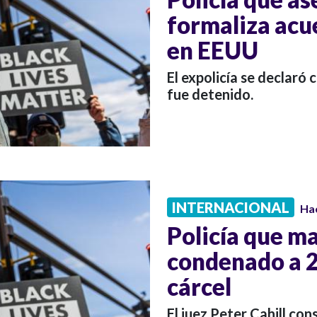
formaliza acu
en EEUU
El expolicía se declaró
fue detenido.
INTERNACIONAL
Ha
Policía que m
condenado a 2
cárcel
El juez Peter Cahill co