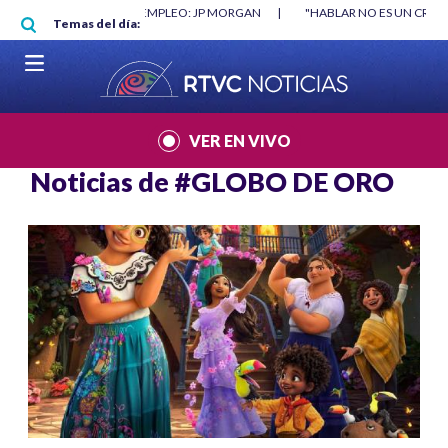
Pasar al contenido principal
O MÍNIMO NO DESTRUYÓ EMPLEO: JP MORGAN
|
"HABLAR NO ES UN CRIME
Temas del día:
L MUNDIAL 2026
|
VER EN VIVO
Noticias de
#GLOBO DE ORO