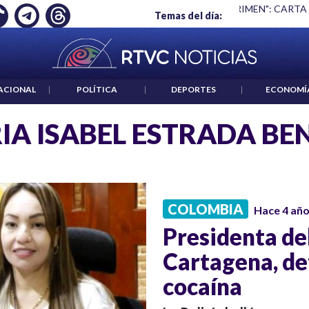
Ó EMPLEO: JP MORGAN
|
"HABLAR NO ES UN CRIMEN": CARTA
Temas del día:
ACIONAL
|
POLÍTICA
|
DEPORTES
|
ECONOMÍ
IA ISABEL ESTRADA BE
COLOMBIA
Hace 4 añ
Presidenta de
Cartagena, de
cocaína