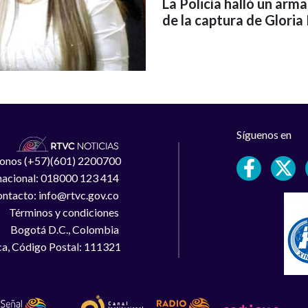
La Policía halló un arm
de la captura de Gloria 
Síguenos en
léfonos (+57)(601) 2200700
 nacional: 018000 123 414
ntacto: info@rtvc.gov.co
Términos y condiciones
Bogotá D.C., Colombia
a, Código Postal: 111321