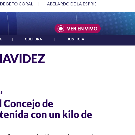
 DE BETO CORAL
|
ABELARDO DE LA ESPRIELLA Y DMG
|
VER EN VIVO
A
|
CULTURA
|
JUSTICIA
NAVIDEZ
os
l Concejo de
tenida con un kilo de