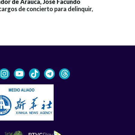
ador de
Arauca
, José Facundo
cargos de concierto para delinquir,