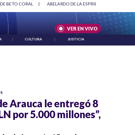
 DE BETO CORAL
|
ABELARDO DE LA ESPRIELLA Y DMG
|
VER EN VIVO
A
|
CULTURA
|
JUSTICIA
os
e Arauca le entregó 8
LN por 5.000 millones”,