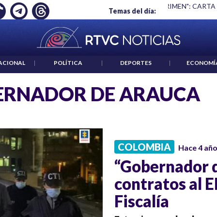
Ó EMPLEO: JP MORGAN
|
"HABLAR NO ES UN CRIMEN": CARTA
Temas del día:
ACIONAL
|
POLÍTICA
|
DEPORTES
|
ECONOMÍ
ERNADOR DE ARAUCA
COLOMBIA
Hace 4 añ
“Gobernador d
contratos al E
Fiscalía