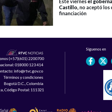
Este viernes
el gobern
Castillo,
no aceptó los 
financiación
Síguenos en
léfonos (+57)(601) 2200700
 nacional: 018000 123 414
ntacto: info@rtvc.gov.co
Términos y condiciones
Bogotá D.C., Colombia
a, Código Postal: 111321