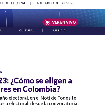
 DE BETO CORAL
|
ABELARDO DE LA ESPRIELLA Y DMG
|
VER EN VIVO
A
|
CULTURA
|
JUSTICIA
os
23: ¿Cómo se eligen a
res en Colombia?
año electoral, en el Noti de Todos te
eso electoral, desde la convocatoria