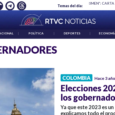
Ó EMPLEO: JP MORGAN
|
"HABLAR NO ES UN CRIMEN": CARTA
Temas del día:
ACIONAL
|
POLÍTICA
|
DEPORTES
|
ECONOMÍ
ERNADORES
COLOMBIA
Hace 3 añ
Elecciones 20
los gobernado
Ya que este 2023 es un 
explicamos todo el proc