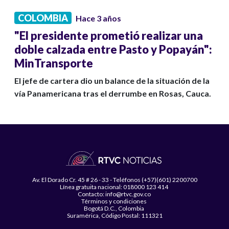
COLOMBIA
Hace 3 años
"El presidente prometió realizar una
doble calzada entre Pasto y Popayán":
MinTransporte
El jefe de cartera dio un balance de la situación de la
vía Panamericana tras el derrumbe en Rosas, Cauca.
Av. El Dorado Cr. 45 # 26 - 33 - Teléfonos (+57)(601) 2200700
Línea gratuita nacional: 018000 123 414
Contacto: info@rtvc.gov.co
Términos y condiciones
Bogotá D.C., Colombia
Suramérica, Código Postal: 111321