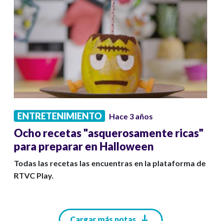
ENTRETENIMIENTO
Hace 3 años
Ocho recetas "asquerosamente ricas"
para preparar en Halloween
Todas las recetas las encuentras en la plataforma de
RTVC Play.
Paginación
Cargar más notas