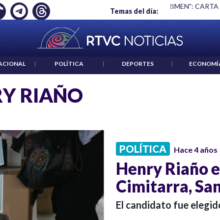
Ó EMPLEO: JP MORGAN
|
"HABLAR NO ES UN CRIMEN": CARTA
Temas del día:
ACIONAL
|
POLÍTICA
|
DEPORTES
|
ECONOMÍ
Y RIAÑO
POLÍTICA
Hace 4 años
Henry Riaño es
Cimitarra, Sa
El candidato fue elegid