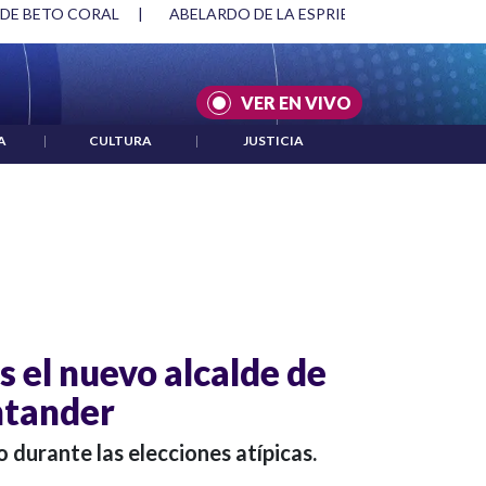
 DE BETO CORAL
|
ABELARDO DE LA ESPRIELLA Y DMG
|
VER EN VIVO
A
|
CULTURA
|
JUSTICIA
 el nuevo alcalde de
ntander
o durante las elecciones atípicas.