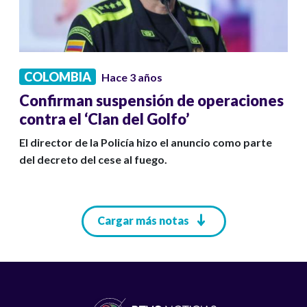
COLOMBIA
Hace 3 años
Confirman suspensión de operaciones
contra el ‘Clan del Golfo’
El director de la Policía hizo el anuncio como parte
del decreto del cese al fuego.
Paginación
Cargar más notas